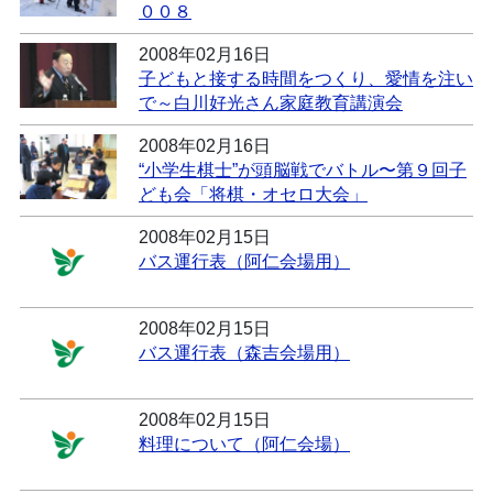
００８
2008年02月16日
子どもと接する時間をつくり、愛情を注い
で～白川好光さん家庭教育講演会
2008年02月16日
“小学生棋士”が頭脳戦でバトル〜第９回子
ども会「将棋・オセロ大会」
2008年02月15日
バス運行表（阿仁会場用）
2008年02月15日
バス運行表（森吉会場用）
2008年02月15日
料理について（阿仁会場）