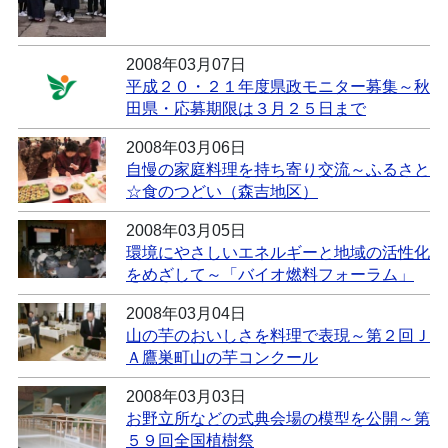
2008年03月07日
平成２０・２１年度県政モニター募集～秋
田県・応募期限は３月２５日まで
2008年03月06日
自慢の家庭料理を持ち寄り交流～ふるさと
☆食のつどい（森吉地区）
2008年03月05日
環境にやさしいエネルギーと地域の活性化
をめざして～「バイオ燃料フォーラム」
2008年03月04日
山の芋のおいしさを料理で表現～第２回Ｊ
Ａ鷹巣町山の芋コンクール
2008年03月03日
お野立所などの式典会場の模型を公開～第
５９回全国植樹祭