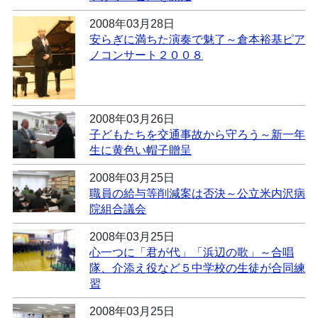
2008年03月28日
安らぎに満ちた演奏で魅了～倉本裕基ピア
ノコンサート２００８
2008年03月26日
子どもたちを交通事故から守ろう～新一年
生に黄色い帽子贈呈
2008年03月25日
職員の給与等削減案は否決～公立米内沢病
院組合議会
2008年03月25日
心一つに「君が代」「浜辺の歌」～合唱
隊、介添え役など５中学校の生徒が合同練
習
2008年03月25日