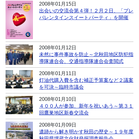
2008年01月15日
出会いの交流会第４弾！２月２日、「プレ
バレンタインスイートパーティ」を開催
2008年01月12日
未然に事件事故を防止～北秋田地区防犯指
導隊連合会、交通指導隊連合会査閲式
2008年01月11日
灯油代購入費を含む補正予算案など２議案
を可決～臨時市議会
2008年01月10日
４００人が参加、新年を祝いあう～第３１
回鷹巣地区新春交流会
2008年01月09日
遺跡から解き明かす秋田の歴史～１９年度
秋田県埋蔵文化財発掘調査報告会