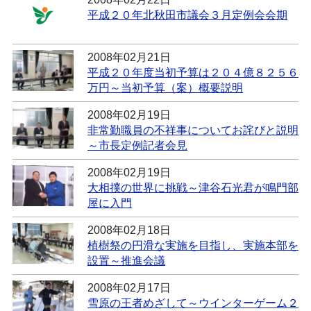
平成２０年北秋田市議会３月定例会会期
2008年02月21日
平成２０年度当初予算は２０４億８２５６
万円～当初予算（案）概要説明
2008年02月19日
非常勤職員の不祥事についてお詫びと説明
～市長定例記者会見
2008年02月19日
大相撲の世界に挑戦～津谷石光君が鳴門部
屋に入門
2008年02月18日
植樹祭の円滑な実施を目指し、実施本部を
設置～推進会議
2008年02月17日
雪原の王者めざして～ウインターゲーム２