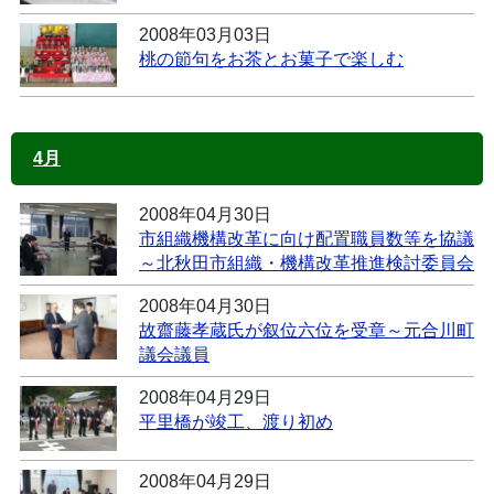
2008年03月03日
桃の節句をお茶とお菓子で楽しむ
4月
2008年04月30日
市組織機構改革に向け配置職員数等を協議
～北秋田市組織・機構改革推進検討委員会
2008年04月30日
故齋藤孝蔵氏が叙位六位を受章～元合川町
議会議員
2008年04月29日
平里橋が竣工、渡り初め
2008年04月29日