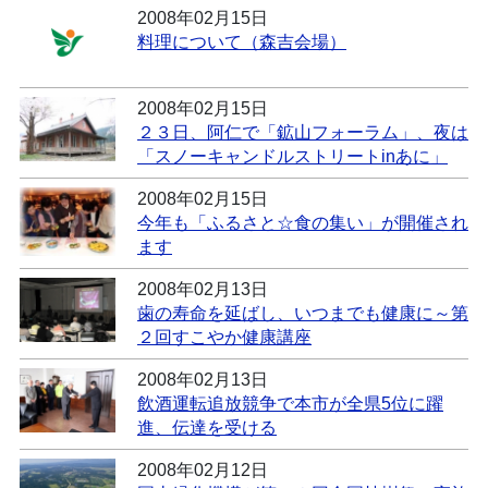
2008年02月15日
料理について（森吉会場）
2008年02月15日
２３日、阿仁で「鉱山フォーラム」、夜は
「スノーキャンドルストリートinあに」
2008年02月15日
今年も「ふるさと☆食の集い」が開催され
ます
2008年02月13日
歯の寿命を延ばし、いつまでも健康に～第
２回すこやか健康講座
2008年02月13日
飲酒運転追放競争で本市が全県5位に躍
進、伝達を受ける
2008年02月12日