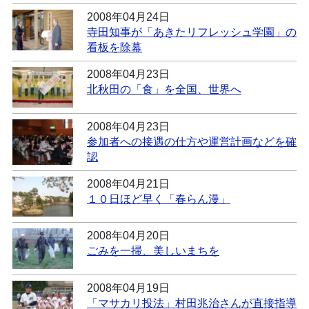
2008年04月24日
寺田知事が「あきたリフレッシュ学園」の
看板を除幕
2008年04月23日
北秋田の「食」を全国、世界へ
2008年04月23日
参加者への接遇の仕方や運営計画などを確
認
2008年04月21日
１０日ほど早く「春らん漫」
2008年04月20日
ごみを一掃、美しいまちを
2008年04月19日
「マサカリ投法」村田兆治さんが直接指導