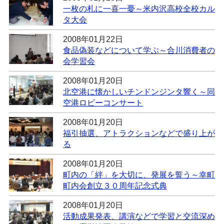
一枚の札に一喜一憂～米内沢高校全校カル
タ大会
2008年01月22日
食品偽装などについて学ぶ～合川消費者の
会学習会
2008年01月20日
北空港に懐かしいチンドンジンタ響く～同
空港ロビーコンサート
2008年01月20日
福引抽選、アトラクションなどで盛り上が
る
2008年01月20日
町内の「絆」を大切に、発展を誓う～幸町
町内会創立３０周年記念式典
2008年01月20日
活動成果発表、講演などで学習と交流深め