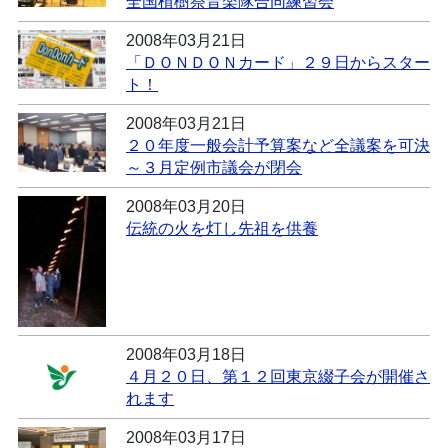
全国植樹祭音楽隊合同練習会
2008年03月21日
「ＤＯＮＤＯＮカード」２９日からスター
ト！
2008年03月21日
２０年度一般会計予算案など全議案を可決
～３月定例市議会が閉会
2008年03月20日
伝統の火を灯し先祖を供養
2008年03月18日
４月２０日、第１２回東京綴子会が開催さ
れます
2008年03月17日