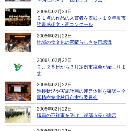
～阿仁地区で「鉱山フォーラム」
2008年02月23日
９１点の作品の入賞者を表彰～１９年度市
読書感想文・画コンクール
2008年02月22日
地域の食文化の素晴らしさを再認識
2008年02月22日
２月２８日から３月定例市議会が始まりま
す
2008年02月22日
進捗状況や実施計画の運営体制を確認～全
国植樹祭北秋田市実行委員会
2008年02月22日
職員の不祥事を受け、岸部市長が訓示
2008年02月22日