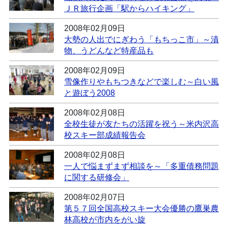
ＪＲ旅行企画「駅からハイキング」
2008年02月09日
大勢の人出でにぎわう「もちっこ市」～漬
物、うどんなど特産品も
2008年02月09日
雪像作りやもちつきなどで楽しむ～白い風
と遊ぼう2008
2008年02月08日
全校生徒が友たちの活躍を祝う～米内沢高
校スキー部成績報告会
2008年02月08日
一人で悩まずまず相談を～「多重債務問題
に関する研修会」
2008年02月07日
第５７回全国高校スキー大会優勝の鷹巣農
林高校が市内をがい旋