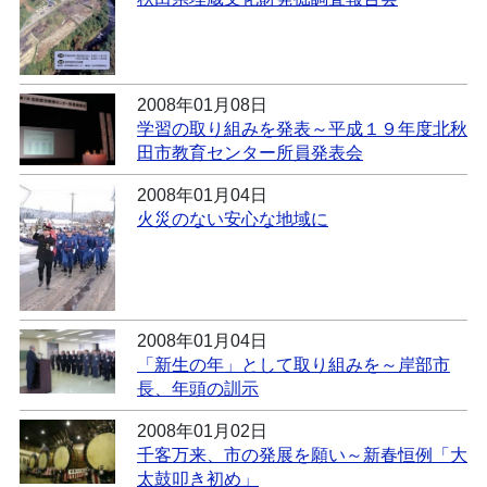
2008年01月08日
学習の取り組みを発表～平成１９年度北秋
田市教育センター所員発表会
2008年01月04日
火災のない安心な地域に
2008年01月04日
「新生の年」として取り組みを～岸部市
長、年頭の訓示
2008年01月02日
千客万来、市の発展を願い～新春恒例「大
太鼓叩き初め」