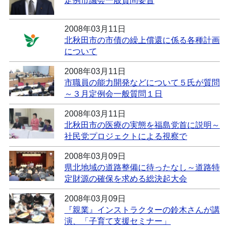
定例市議会一般質問要旨
2008年03月11日
北秋田市の市債の繰上償還に係る各種計画
について
2008年03月11日
市職員の能力開発などについて５氏が質問
～３月定例会一般質問１日
2008年03月11日
北秋田市の医療の実態を福島党首に説明～
社民党プロジェクトによる視察で
2008年03月09日
県北地域の道路整備に待ったなし～道路特
定財源の確保を求める総決起大会
2008年03月09日
『親業』インストラクターの鈴木さんが講
演、「子育て支援セミナー」