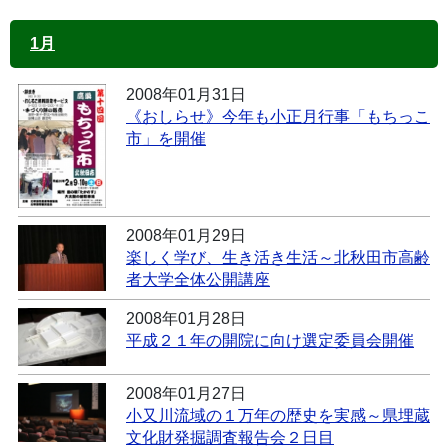
1月
2008年01月31日
《おしらせ》今年も小正月行事「もちっこ
市」を開催
2008年01月29日
楽しく学び、生き活き生活～北秋田市高齢
者大学全体公開講座
2008年01月28日
平成２１年の開院に向け選定委員会開催
2008年01月27日
小又川流域の１万年の歴史を実感～県埋蔵
文化財発掘調査報告会２日目