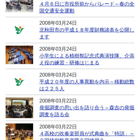
４月６日に市役所前からパレード～春の全
国交通安全運動
2008年03月24日
北秋田市の平成１８年度財務諸表を公開し
ます
2008年03月24日
小学生による植樹祭記念式典演技隊、介添
え役の練習・研修はじまる
2008年03月24日
平成２０年度の人事異動を内示～移動総数
は２２５人
2008年03月22日
発掘調査の思い出を語り合う～森吉の発掘
調査を語る会
2008年03月22日
４高校の吹奏楽部員が式典曲を「特訓」～