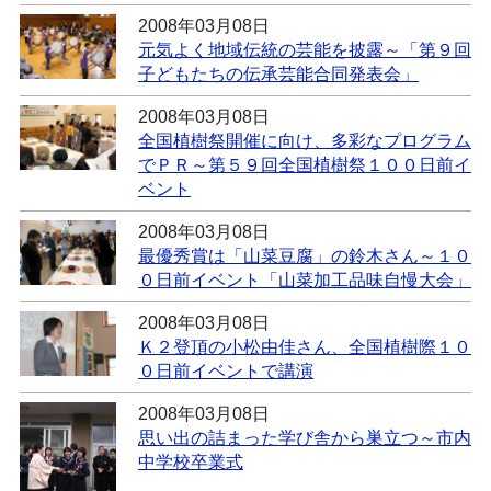
2008年03月08日
元気よく地域伝統の芸能を披露～「第９回
子どもたちの伝承芸能合同発表会」
2008年03月08日
全国植樹祭開催に向け、多彩なプログラム
でＰＲ～第５９回全国植樹祭１００日前イ
ベント
2008年03月08日
最優秀賞は「山菜豆腐」の鈴木さん～１０
０日前イベント「山菜加工品味自慢大会」
2008年03月08日
Ｋ２登頂の小松由佳さん、全国植樹際１０
０日前イベントで講演
2008年03月08日
思い出の詰まった学び舎から巣立つ～市内
中学校卒業式