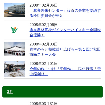
2008年02月06日
「鷹巣外来センター」設置の是非を協議す
る検討委員会が発足
2008年02月06日
鷹巣農林高校がインターハイスキー全国総
合優勝！
2008年02月03日
青空のもと熱戦繰り広げる～第１回北秋田
市民スキー大会
2008年02月01日
今年の作占いは『平年作』～民俗行事「雪
中稲刈り」
3月
2008年03月31日