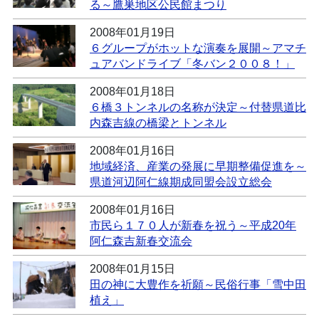
る～鷹巣地区公民館まつり
2008年01月19日
６グループがホットな演奏を展開～アマチ
ュアバンドライブ「冬バン２００８！」
2008年01月18日
６橋３トンネルの名称が決定～付替県道比
内森吉線の橋梁とトンネル
2008年01月16日
地域経済、産業の発展に早期整備促進を～
県道河辺阿仁線期成同盟会設立総会
2008年01月16日
市民ら１７０人が新春を祝う～平成20年
阿仁森吉新春交流会
2008年01月15日
田の神に大豊作を祈願～民俗行事「雪中田
植え」