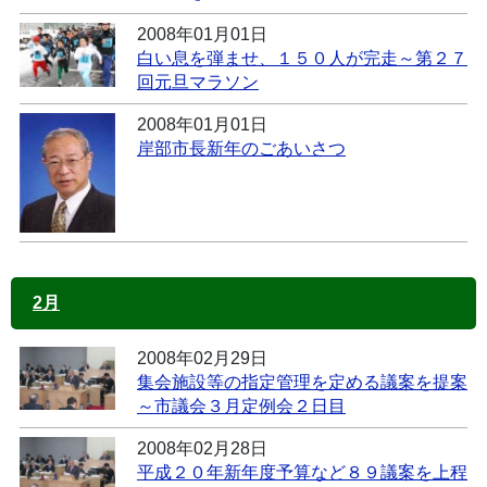
2008年01月01日
白い息を弾ませ、１５０人が完走～第２７
回元旦マラソン
2008年01月01日
岸部市長新年のごあいさつ
2月
2008年02月29日
集会施設等の指定管理を定める議案を提案
～市議会３月定例会２日目
2008年02月28日
平成２０年新年度予算など８９議案を上程