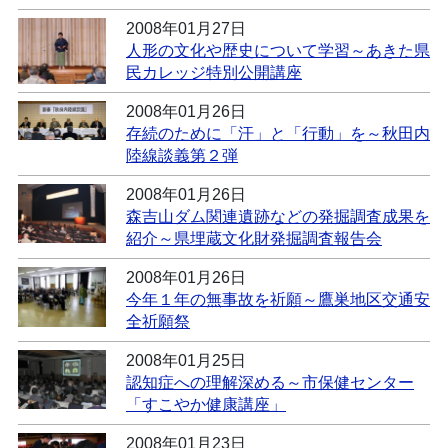
2008年01月27日
人形の文化や歴史について学習～あきた県
民カレッジ特別公開講座
2008年01月26日
存続のために「汗」と「行動」を～秋田内
陸線談義第２弾
2008年01月26日
森吉山ダム関連遺跡などの発掘調査成果を
紹介～県埋蔵文化財発掘調査報告会
2008年01月26日
今年１年の無事故を祈願～鷹巣地区交通安
全祈願祭
2008年01月25日
認知症への理解深める～市保健センター
「すこやか健康講座」
2008年01月23日