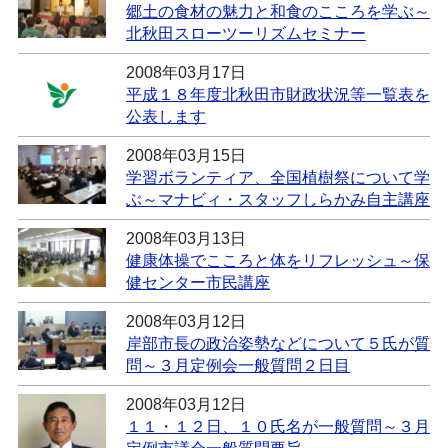
郷土の食材の魅力と和食のこころを学ぶ～
北秋田スローツーリズムセミナー
2008年03月17日
平成１８年度北秋田市財政状況等一覧表を
公表します
2008年03月15日
学習ボランティア、全国植樹祭について学
ぶ～マナビィ・スタッフしらかみ自主講座
2008年03月13日
健康体操でこころと体をリフレッシュ～保
健センター市民講座
2008年03月12日
岸部市長の政治姿勢などについて５氏が質
問～３月定例会一般質問２日目
2008年03月12日
１１・１２日、１０氏名が一般質問～３月