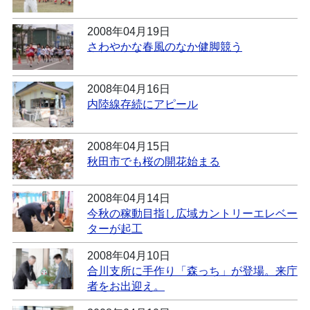
2008年04月19日
さわやかな春風のなか健脚競う
2008年04月16日
内陸線存続にアピール
2008年04月15日
秋田市でも桜の開花始まる
2008年04月14日
今秋の稼動目指し広域カントリーエレベー
ターが起工
2008年04月10日
合川支所に手作り「森っち」が登場。来庁
者をお出迎え。