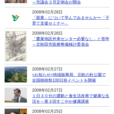
～市議会３月定例会が開会
2008年02月28日
「親業」について学んでみませんか〜「子
育て支援セミナー」
2008年02月28日
「鷹巣地区外来センター必要なし」と答申
～北秋田市医療整備検討委員会
2008年02月27日
<お知らせ>地域振興局、北欧の杜公園で
全国植樹祭100日前イベントを開催
2008年02月27日
１日３０分の運動と食生活改善で健康な生
活を～第３回すこやか健康講座
2008年02月25日