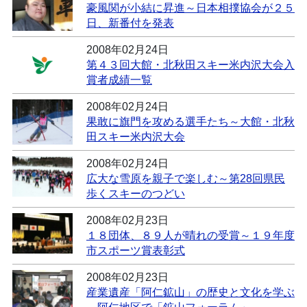
豪風関が小結に昇進～日本相撲協会が２５
日、新番付を発表
2008年02月24日
第４３回大館・北秋田スキー米内沢大会入
賞者成績一覧
2008年02月24日
果敢に旗門を攻める選手たち～大館・北秋
田スキー米内沢大会
2008年02月24日
広大な雪原を親子で楽しむ～第28回県民
歩くスキーのつどい
2008年02月23日
１８団体、８９人が晴れの受賞～１９年度
市スポーツ賞表彰式
2008年02月23日
産業遺産「阿仁鉱山」の歴史と文化を学ぶ