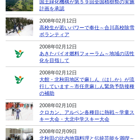
国土緑化機構が第５９回全国植樹祭の実施
計画を承認
2008年02月12日
高校生が若いパワーで奉仕～合川高校除雪
ボランティア
2008年02月12日
あきたバイオ燃料フォーラム～地域の活性
化を目指して
2008年02月12日
大館・北秋田地区で麻しん（はしか）が流
行しています～市任意麻しん緊急予防接種
の補助
2008年02月10日
クロカン、アルペン各種目に熱戦～学童ス
キー大会・大北中学スキー大会
2008年02月09日
北秋田の比内地鶏料理と伝統芸能を満喫～