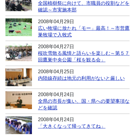
全国植樹祭に向けて、市職員の役割などを
確認～市実施本部
2008年04月29日
広い牧場に放たれ「モー」最高！～市営鷹
巣牧場で入牧式
2008年04月27日
桜吹雪散る風情と語らいを楽しむ～第５７
回鷹巣中央公園「桜を観る会」
2008年04月25日
内陸線存続は地元の利用がないと厳しい
2008年04月24日
全県の市長が集い、国・県への要望事項な
どを確認
2008年04月24日
「大きくなって帰ってきてね」