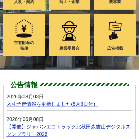
入札・契約
商工・企業
農林業
市有財産の
売却
農業委員会
広告掲載
公告情報
2026年08月03日
入札予定情報を更新しました(8月3日付）
2026年06月08日
【開催】ジャパンエコトラック北秋田森吉山デジタルス
タンプラリー2026