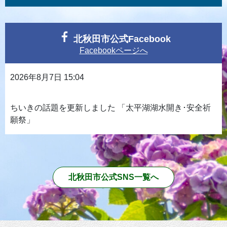
2026年01月21日
北秋田市有林立木売払い一般競争入札について（公告）
北秋田市公式Facebook
Facebookページへ
2026年01月20日
【応募型プロポーザル】令和8~10年度秋田内陸線駅管理
2026年8月7日 15:04
運営業務委託(選定結果の公表)
ちいきの話題を更新しました 「太平湖湖水開き･安全祈
2026年01月19日
願祭」
【育成就労制度の最新動向を徹底解説】育成就労制度セ
ミナーが開催されます
北秋田市公式SNS一覧へ