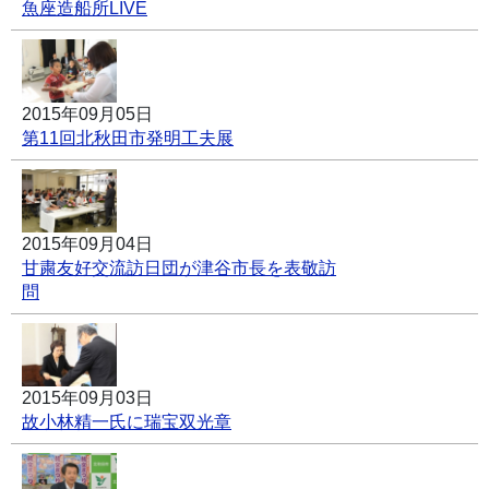
魚座造船所LIVE
2015年09月05日
第11回北秋田市発明工夫展
2015年09月04日
甘粛友好交流訪日団が津谷市長を表敬訪
問
2015年09月03日
故小林精一氏に瑞宝双光章