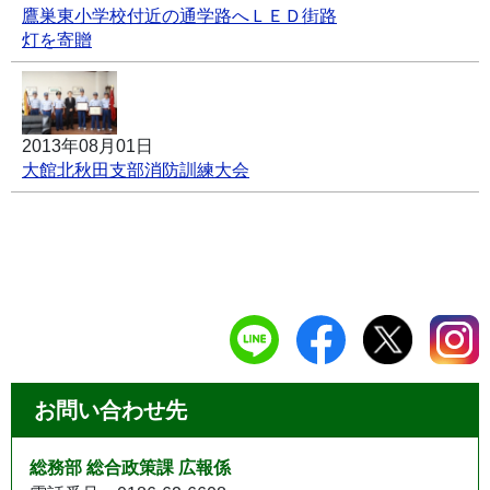
鷹巣東小学校付近の通学路へＬＥＤ街路
灯を寄贈
2013年08月01日
大館北秋田支部消防訓練大会
お問い合わせ先
総務部 総合政策課 広報係