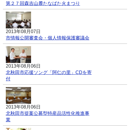
第２７回森吉山麓たなばた火まつり
2013年08月07日
市情報公開審査会・個人情報保護審議会
2013年08月06日
北秋田市応援ソング「阿仁の里」CDを寄
付
2013年08月06日
北秋田市提案公募型特産品活性化推進事
業