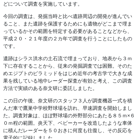
どについて調査を実施しています。
今回の調査は、発掘当時と比べ遺跡周辺の開発が進んでい
ること、また遺跡を保護するためにも遺物がどこまで埋ま
っているかその範囲を特定する必要があることなどから、
平成２０・２１年度の２カ年で調査を行うことにしたもの
です。
遺跡はシラス洪水の土石流で埋まっており、地表から３ｍ
下に存在することから、従来の発掘調査では困難。そのた
めエジプトのピラミッドをはじめ近年の考古学で大きな成
果を残している地中レーダー探査が有効と考え、この調査
方法で実績のある奈文研に委託しました。
この日の午後、奈文研のスタッフ３人が調査機器一式を積
んだ車で鷹巣中学校野球場を訪れ、早速調査を開始しまし
た。調査対象は、ほぼ野球場の外野部分にあたる８５ｍ×６
０ｍ程の範囲。炎天下、ベビーカーを改造したような車体
に積んだレーダーを５０おきに何度も往復し、その反応を
電子的に記録しました。