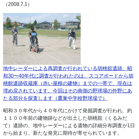
（2008.7.1）
地中レーダーによる再調査が行われている胡桃舘遺跡。昭
和30〜40年代に調査が行われたのは、スコアボードから胡
桃館遺跡収蔵庫（赤い屋根の建物）までの一帯で、現在は
埋め戻されています。今回はその南側の野球場の外野にあ
たる部分を探査します（鷹巣中学校野球場で）
昭和３０年代から４０年代にかけて発掘調査が行われ、約
１１００年前の建物跡などが出土した胡桃舘（くるみだ
て）遺跡の、地中レーダーによる遺物の詳細分布調査が1日
から始まり、新たな発見に期待が寄せられています。