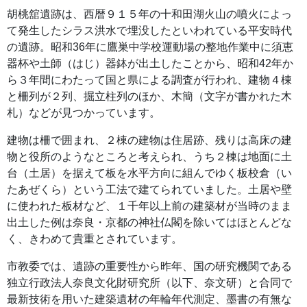
胡桃舘遺跡は、西暦９１５年の十和田湖火山の噴火によっ
て発生したシラス洪水で埋没したといわれている平安時代
の遺跡。昭和36年に鷹巣中学校運動場の整地作業中に須恵
器杯や土師（はじ）器鉢が出土したことから、昭和42年か
ら３年間にわたって国と県による調査が行われ、建物４棟
と柵列が２列、掘立柱列のほか、木簡（文字が書かれた木
札）などが見つかっています。
建物は柵で囲まれ、２棟の建物は住居跡、残りは高床の建
物と役所のようなところと考えられ、うち２棟は地面に土
台（土居）を据えて板を水平方向に組んでゆく板校倉（い
たあぜくら）という工法で建てられていました。土居や壁
に使われた板材など、１千年以上前の建築材が当時のまま
出土した例は奈良・京都の神社仏閣を除いてはほとんどな
く、きわめて貴重とされています。
市教委では、遺跡の重要性から昨年、国の研究機関である
独立行政法人奈良文化財研究所（以下、奈文研）と合同で
最新技術を用いた建築遺材の年輪年代測定、墨書の有無な