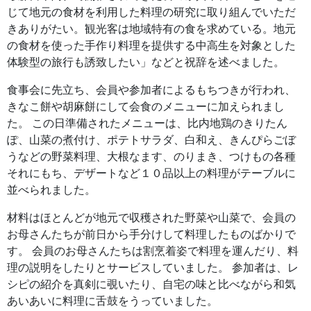
じて地元の食材を利用した料理の研究に取り組んでいただ
きありがたい。観光客は地域特有の食を求めている。地元
の食材を使った手作り料理を提供する中高生を対象とした
体験型の旅行も誘致したい」などと祝辞を述べました。
食事会に先立ち、会員や参加者によるもちつきが行われ、
きなこ餅や胡麻餅にして会食のメニューに加えられまし
た。 この日準備されたメニューは、比内地鶏のきりたん
ぽ、山菜の煮付け、ポテトサラダ、白和え、きんぴらごぼ
うなどの野菜料理、大根なます、のりまき、つけもの各種
それにもち、デザートなど１０品以上の料理がテーブルに
並べられました。
材料はほとんどが地元で収穫された野菜や山菜で、会員の
お母さんたちが前日から手分けして料理したものばかりで
す。 会員のお母さんたちは割烹着姿で料理を運んだり、料
理の説明をしたりとサービスしていました。 参加者は、レ
シピの紹介を真剣に覗いたり、自宅の味と比べながら和気
あいあいに料理に舌鼓をうっていました。