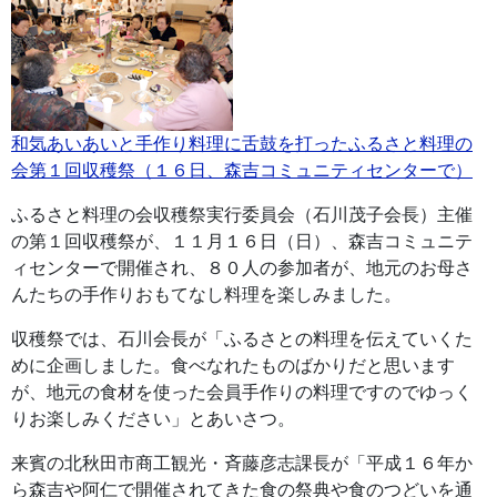
和気あいあいと手作り料理に舌鼓を打ったふるさと料理の
会第１回収穫祭（１６日、森吉コミュニティセンターで）
ふるさと料理の会収穫祭実行委員会（石川茂子会長）主催
の第１回収穫祭が、１１月１６日（日）、森吉コミュニテ
ィセンターで開催され、８０人の参加者が、地元のお母さ
んたちの手作りおもてなし料理を楽しみました。
収穫祭では、石川会長が「ふるさとの料理を伝えていくた
めに企画しました。食べなれたものばかりだと思います
が、地元の食材を使った会員手作りの料理ですのでゆっく
りお楽しみください」とあいさつ。
来賓の北秋田市商工観光・斉藤彦志課長が「平成１６年か
ら森吉や阿仁で開催されてきた食の祭典や食のつどいを通