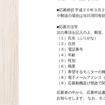
■応募締切 平成２０年３月
※郵送の場合は当日消印有
■応募方法等
次の事項を記入の上、郵送
（１）氏名（ふりがな）
（２）住所
（３）電話番号
（４）年齢
（５）性別
（６）職業
（７）希望するモニターの
（８）電子メールアドレス
（９）応募動機及び県政で
応募者の中から、応募申込
お知らせします。 なお、モ