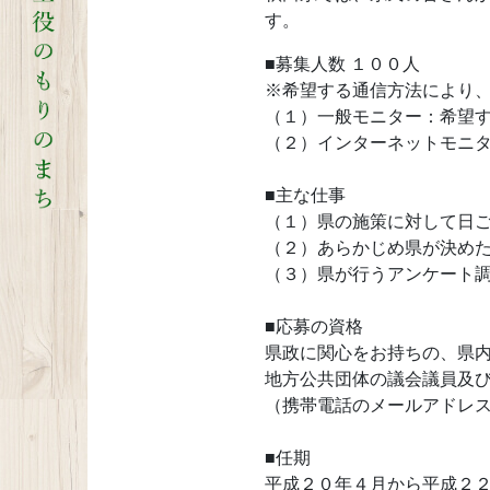
す。
■募集人数 １００人
※希望する通信方法により
（１）一般モニター：希望
（２）インターネットモニ
■主な仕事
（１）県の施策に対して日
（２）あらかじめ県が決め
（３）県が行うアンケート
■応募の資格
県政に関心をお持ちの、県
地方公共団体の議会議員及び
（携帯電話のメールアドレ
■任期
平成２０年４月から平成２