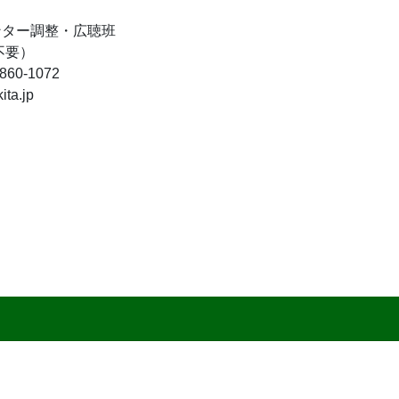
ンター調整・広聴班
不要）
-860-1072
ita.jp