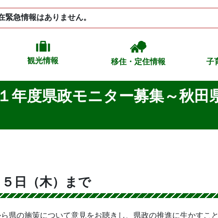
在緊急情報はありません。
観光情報
移住・定住情報
子
１年度県政モニター募集～秋田
２５日（木）まで
から県の施策について意見をお聴きし、県政の推進に生かすこ