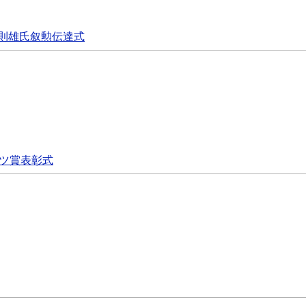
則雄氏叙勲伝達式
ーツ賞表彰式