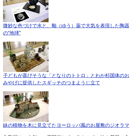
微妙な色づけで水と、釉（ゆう）薬で大気を表現した陶器
の“地球”
子どもが喜びそうな「となりのトトロ」とわか杉国体のお
みやげに提供したスギッチのつまようじ立て
鉢の植物を木に見立てたヨーロッパ風のお屋敷のジオラマ