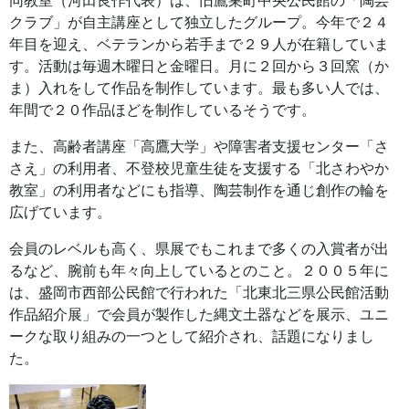
同教室（河田良作代表）は、旧鷹巣町中央公民館の「陶芸
クラブ」が自主講座として独立したグループ。今年で２４
年目を迎え、ベテランから若手まで２９人が在籍していま
す。活動は毎週木曜日と金曜日。月に２回から３回窯（か
ま）入れをして作品を制作しています。最も多い人では、
年間で２０作品ほどを制作しているそうです。
また、高齢者講座「高鷹大学」や障害者支援センター「さ
さえ」の利用者、不登校児童生徒を支援する「北さわやか
教室」の利用者などにも指導、陶芸制作を通じ創作の輪を
広げています。
会員のレベルも高く、県展でもこれまで多くの入賞者が出
るなど、腕前も年々向上しているとのこと。２００５年に
は、盛岡市西部公民館で行われた「北東北三県公民館活動
作品紹介展」で会員が製作した縄文土器などを展示、ユニ
ークな取り組みの一つとして紹介され、話題になりまし
た。