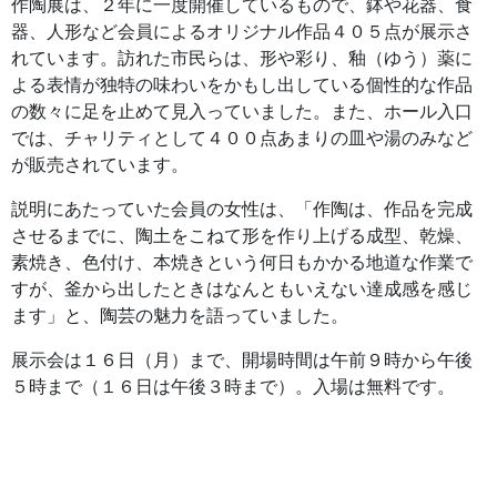
作陶展は、２年に一度開催しているもので、鉢や花器、食
器、人形など会員によるオリジナル作品４０５点が展示さ
れています。訪れた市民らは、形や彩り、釉（ゆう）薬に
よる表情が独特の味わいをかもし出している個性的な作品
の数々に足を止めて見入っていました。また、ホール入口
では、チャリティとして４００点あまりの皿や湯のみなど
が販売されています。
説明にあたっていた会員の女性は、「作陶は、作品を完成
させるまでに、陶土をこねて形を作り上げる成型、乾燥、
素焼き、色付け、本焼きという何日もかかる地道な作業で
すが、釜から出したときはなんともいえない達成感を感じ
ます」と、陶芸の魅力を語っていました。
展示会は１６日（月）まで、開場時間は午前９時から午後
５時まで（１６日は午後３時まで）。入場は無料です。