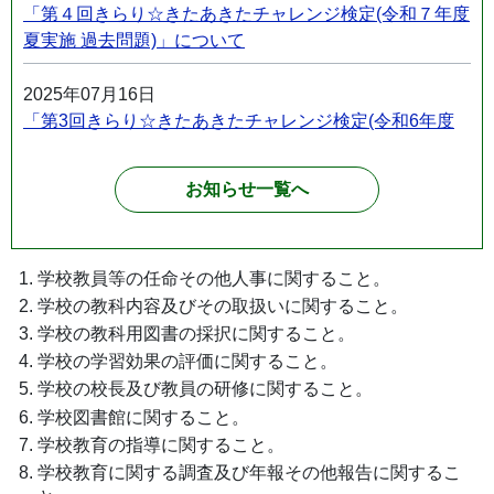
「第４回きらり☆きたあきたチャレンジ検定(令和７年度
夏実施 過去問題)」について
2025年07月16日
「第3回きらり☆きたあきたチャレンジ検定(令和6年度
冬実施 過去問題)」について
お知らせ一覧へ
2024年11月21日
「きらり☆きたあきたチャレンジ検定」について
学校教員等の任命その他人事に関すること。
2024年08月09日
学校の教科内容及びその取扱いに関すること。
北秋田市立学校部活動及び新たな地域クラブ活動につい
学校の教科用図書の採択に関すること。
て
学校の学習効果の評価に関すること。
学校の校長及び教員の研修に関すること。
学校図書館に関すること。
学校教育の指導に関すること。
学校教育に関する調査及び年報その他報告に関するこ