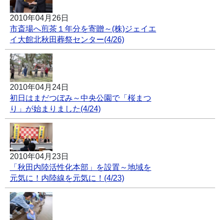
2010年04月26日
市斎場へ煎茶１年分を寄贈～(株)ジェイエ
イ大館北秋田葬祭センター(4/26)
2010年04月24日
初日はまだつぼみ～中央公園で「桜まつ
り」が始まりました(4/24)
2010年04月23日
「秋田内陸活性化本部」を設置～地域を
元気に！内陸線を元気に！(4/23)