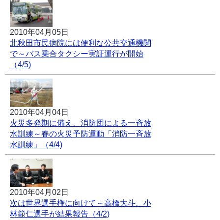
2010年04月05日
北秋田市民病院には便利な公共交通機関
で～バス乗合タクシー実証運行が開始
（4/5)
2010年04月04日
火災多発期に備え、消防団による一斉放
水訓練～春の火災予防運動「消防一斉放
水訓練」（4/4)
2010年04月02日
次は世界選手権に向けて～高橋大斗、小
林範仁選手が結果報告（4/2)