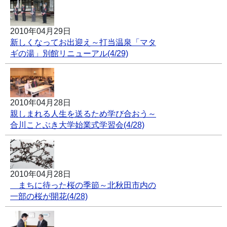
2010年04月29日
新しくなってお出迎え～打当温泉「マタ
ギの湯」別館リニューアル(4/29)
2010年04月28日
親しまれる人生を送るため学び合おう～
合川ことぶき大学始業式学習会(4/28)
2010年04月28日
まちに待った桜の季節～北秋田市内の
一部の桜が開花(4/28)