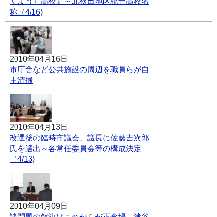
くよう）高校』～北秋田地区統合高校名
称（4/16)
2010年04月16日
市庁舎など公共施設の周辺を職員らが自
主清掃
2010年04月13日
改選後の臨時市議会、議長に佐藤吉次郎
氏を選出～各常任委員会等の構成決定
（4/13)
2010年04月09日
諸問題の解決はこれからが正念場～津谷