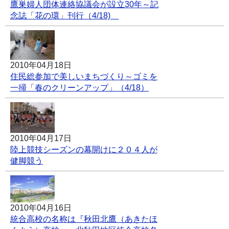
鷹巣婦人団体連絡協議会が設立30年～記
念誌「花の環」刊行（4/18)
2010年04月18日
住民総参加で美しいまちづくり～ゴミを
一掃「春のクリーンアップ」（4/18）
2010年04月17日
陸上競技シーズンの幕開けに２０４人が
健脚競う
2010年04月16日
統合高校の名称は『秋田北鷹（あきたほ