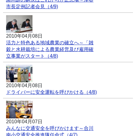
市長定例記者会見（4/9)
2010年04月08日
活力と特色ある地域農業の確立へ～「雑
穀と水耕栽培による農業経営及び雇用確
立事業がスタート（4/8)
2010年04月08日
ドライバーに安全運転を呼びかける（4/8)
2010年04月07日
みんなに交通安全を呼びかけます～合川
南小交通安全推進隊任命式（4/7)