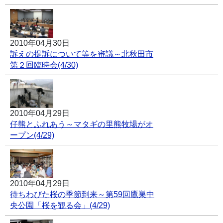
2010年04月30日
訴えの提訴について等を審議～北秋田市
第２回臨時会(4/30)
2010年04月29日
仔熊とふれあう～マタギの里熊牧場がオ
ープン(4/29)
2010年04月29日
待ちわびた桜の季節到来～第59回鷹巣中
央公園「桜を観る会」(4/29)