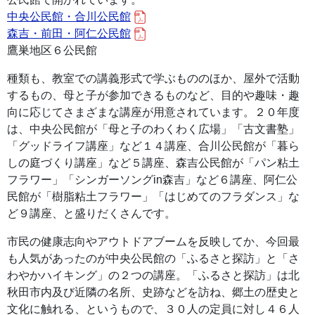
中央公民館・合川公民館
森吉・前田・阿仁公民館
鷹巣地区６公民館
種類も、教室での講義形式で学ぶもののほか、屋外で活動
するもの、母と子が参加できるものなど、目的や趣味・趣
向に応じてさまざまな講座が用意されています。２０年度
は、中央公民館が「母と子のわくわく広場」「古文書塾」
「グッドライフ講座」など１４講座、合川公民館が「暮ら
しの庭づくり講座」など５講座、森吉公民館が「パン粘土
フラワー」「シンガーソングin森吉」など６講座、阿仁公
民館が「樹脂粘土フラワー」「はじめてのフラダンス」な
ど９講座、と盛りだくさんです。
市民の健康志向やアウトドアブームを反映してか、今回最
も人気があったのが中央公民館の「ふるさと探訪」と「さ
わやかハイキング」の２つの講座。「ふるさと探訪」は北
秋田市内及び近隣の名所、史跡などを訪ね、郷土の歴史と
文化に触れる、というもので、３０人の定員に対し４６人