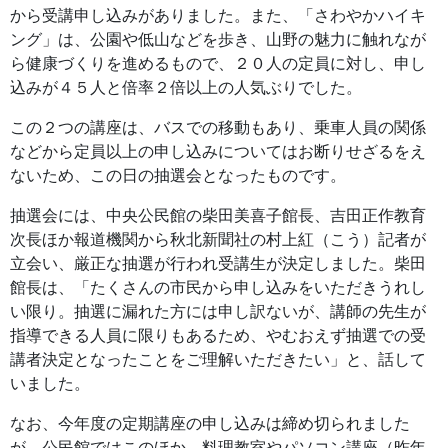
から受講申し込みがありました。また、「さわやかハイキ
ング」は、公園や低山などを歩き、山野の魅力に触れなが
ら健康づくりを進めるもので、２０人の定員に対し、申し
込みが４５人と倍率２倍以上の人気ぶりでした。
この２つの講座は、バスでの移動もあり、乗車人員の関係
などから定員以上の申し込みについてはお断りせざるをえ
ないため、この日の抽選会となったものです。
抽選会には、中央公民館の柴田美喜子館長、吉田正作教育
次長ほか報道機関から秋北新聞社の村上紅（こう）記者が
立会い、厳正な抽選が行われ受講生が決定しました。柴田
館長は、「たくさんの市民から申し込みをいただきうれし
い限り。抽選に漏れた方には申し訳ないが、講師の先生が
指導できる人員に限りもあるため、やむおえず抽選での受
講者決定となったことをご理解いただきたい」と、話して
いました。
なお、今年度の定期講座の申し込みは締め切られました
が、公民館ではこのほか、料理教室やパソコン講座（昨年