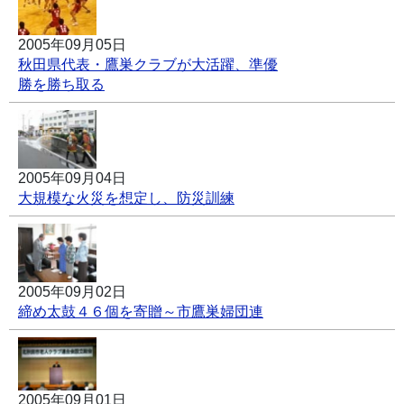
2005年09月05日
秋田県代表・鷹巣クラブが大活躍、準優
勝を勝ち取る
2005年09月04日
大規模な火災を想定し、防災訓練
2005年09月02日
締め太鼓４６個を寄贈～市鷹巣婦団連
2005年09月01日