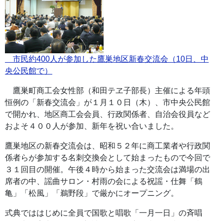
市民約400人が参加した鷹巣地区新春交流会（10日、中
央公民館で）
鷹巣町商工会女性部（和田テヱ子部長）主催による年頭
恒例の「新春交流会」が１月１０日（木）、市中央公民館
で開かれ、地区商工会会員、行政関係者、自治会役員など
およそ４００人が参加、新年を祝い合いました。
鷹巣地区の新春交流会は、昭和５２年に商工業者や行政関
係者らが参加する名刺交換会として始まったもので今回で
３１回目の開催。午後４時から始まった交流会は満場の出
席者の中、謡曲サロン・村雨の会による祝謡・仕舞「鶴
亀」「松風」「鵜野段」で厳かにオープニング。
式典でははじめに全員で国歌と唱歌「一月一日」の斉唱