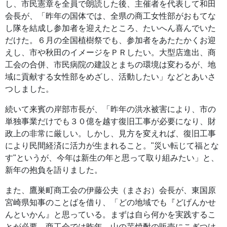
し、市民憲章を全員で朗読した後、主催者を代表して和田
会長が、「昨年の国体では、全県の商工女性部がおもてな
し隊を結成し参加者を迎えたところ、たいへん喜んでいた
だけた。６月の全国植樹祭でも、参加者をあたたかくお迎
えし、市や秋田のイメージをＰＲしたい。大型店進出、商
工会の合併、市民病院の建設とまちの環境は変わるが、地
域に貢献する女性部をめざし、活動したい」などとあいさ
つしました。
続いて来賓の岸部市長が、「昨年の洪水被害により、市の
単独事業だけでも３０億を越す復旧工事が必要になり、財
政上の非常に厳しい。しかし、見方を変えれば、復旧工事
により民間経済に活力が生まれること。"災い転じて福とな
す"というが、今年は新生の年と思って取り組みたい」と、
新年の抱負を語りました。
また、鷹巣町商工会の伊藤公夫（まさお）会長が、東国原
宮崎県知事のことばを借り、「どの地域でも『どげんかせ
んといかん』と思っている。まずは自ら何かを実践するこ
とが必要。商工会では昨年、山の芋焼酎の販売にこぎつけ