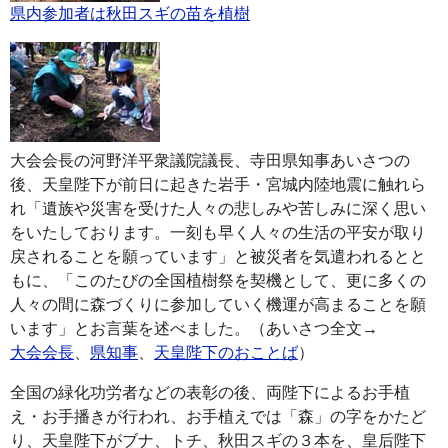
県内参加者は秋田スギの苗を植樹
大会会長の河野洋平衆議院議長、寺田県知事あいさつの
後、天皇陛下が前日に起きた岩手・宮城内陸地震に触れら
れ「遺族や災害を受けた人々の悲しみや苦しみに深く思い
をいたしております。一刻も早く人々の生活の平安が取り
戻されることを願っています」と被災者を気遣われるとと
もに、「このたびの全国植樹祭を契機として、更に多くの
人々の間に森づくりに参加していく機運が高まることを願
います」とお言葉を述べました。（あいさつ全文→
大会会長
、
県知事
、
天皇陛下のおことば
）
全国の緑化功労者などの表彰の後、両陛下によるお手植
え・お手播きが行われ、お手植えでは「森」の字をかたど
り、天皇陛下がブナ、トチ、秋田スギの３本を、皇后陛下