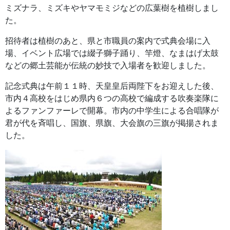
ミズナラ、ミズキやヤマモミジなどの広葉樹を植樹しまし
た。
招待者は植樹のあと、県と市職員の案内で式典会場に入
場、イベント広場では綴子獅子踊り、竿燈、なまはげ太鼓
などの郷土芸能が伝統の妙技で入場者を歓迎しました。
記念式典は午前１１時、天皇皇后両陛下をお迎えした後、
市内４高校をはじめ県内６つの高校で編成する吹奏楽隊に
よるファンファーレで開幕。市内の中学生による合唱隊が
君が代を斉唱し、国旗、県旗、大会旗の三旗が掲揚されま
した。