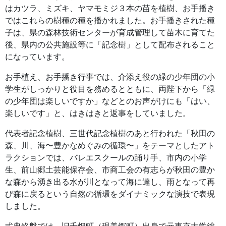
はカツラ、ミズキ、ヤマモミジ３本の苗を植樹、お手播き
ではこれらの樹種の種を播かれました。お手播きされた種
子は、県の森林技術センターが育成管理して苗木に育てた
後、県内の公共施設等に「記念樹」として配布されること
になっています。
お手植え、お手播き行事では、介添え役の緑の少年団の小
学生がしっかりと役目を務めるとともに、両陛下から「緑
の少年団は楽しいですか」などとのお声がけにも「はい、
楽しいです」と、はきはきと返事をしていました。
代表者記念植樹、三世代記念植樹のあと行われた「秋田の
森、川、海〜豊かなめぐみの循環〜」をテーマとしたアト
ラクションでは、バレエスクールの踊り手、市内の小学
生、前山郷土芸能保存会、市商工会の有志らが秋田の豊か
な森から湧き出る水が川となって海に達し、雨となって再
び森に戻るという自然の循環をダイナミックな演技で表現
しました。