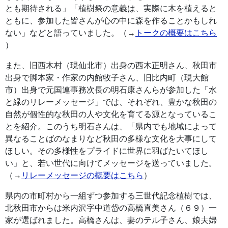
とも期待される」「植樹祭の意義は、実際に木を植えると
ともに、参加した皆さんが心の中に森を作ることかもしれ
ない」などと語っていました。（→
トークの概要はこちら
）
また、旧西木村（現仙北市）出身の西木正明さん、秋田市
出身で脚本家・作家の内館牧子さん、旧比内町（現大館
市）出身で元国連事務次長の明石康さんらが参加した「水
と緑のリレーメッセージ」では、それぞれ、豊かな秋田の
自然が個性的な秋田の人や文化を育てる源となっているこ
とを紹介。このうち明石さんは、「県内でも地域によって
異なることばのなまりなど秋田の多様な文化を大事にして
ほしい。その多様性をプライドに世界に羽ばたいてほし
い」と、若い世代に向けてメッセージを送っていました。
（→
リレーメッセージの概要はこちら
）
県内の市町村から一組ずつ参加する三世代記念植樹では、
北秋田市からは米内沢字中道岱の高橋直美さん（６９）一
家が選ばれました。高橋さんは、妻のテル子さん、娘夫婦