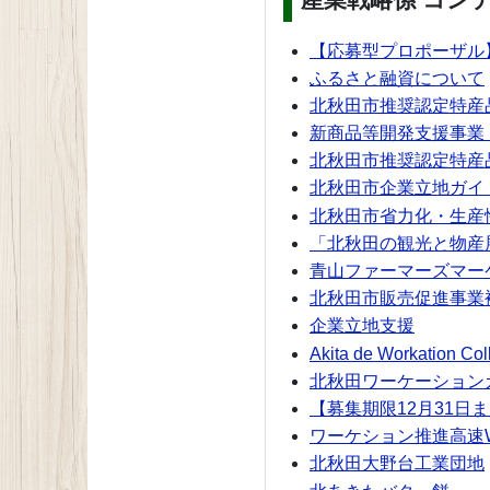
【応募型プロポーザル
ふるさと融資について
北秋田市推奨認定特産
新商品等開発支援事
北秋田市推奨認定特産
北秋田市企業立地ガイ
北秋田市省力化・生産
「北秋田の観光と物産
青山ファーマーズマー
北秋田市販売促進事業
企業立地支援
Akita de Workation Col
北秋田ワーケーション
【募集期限12月31
ワーケション推進高速W
北秋田大野台工業団地