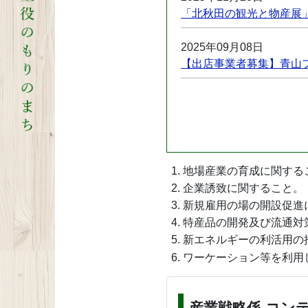
「北秋田の観光と物産展」
2025年09月08日
【出店事業者募集】青山フ
2025年05月01日
新商品等開発支援事業の
2025年03月19日
北秋田市省力化・生産性
地場産業の育成に関する
企業誘致に関すること。
新規雇用の場の開設促進
特産品の開発及び流通対
新エネルギーの利活用の
ワーケーション等を利用
産業戦略係 コン