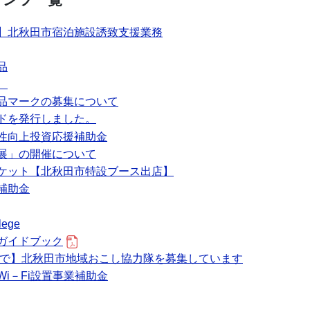
】北秋田市宿泊施設誘致支援業務
品
業
品マークの募集について
ドを発行しました。
性向上投資応援補助金
展」の開催について
ケット【北秋田市特設ブース出店】
補助金
lege
ガイドブック
日まで】北秋田市地域おこし協力隊を募集しています
i－Fi設置事業補助金