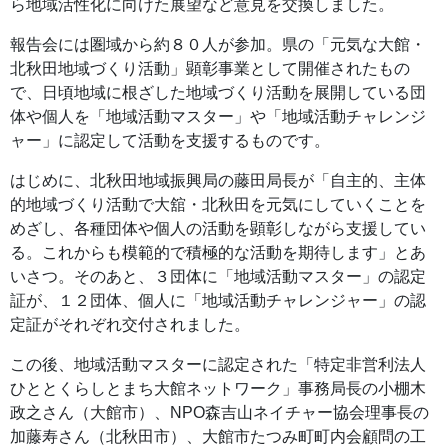
ら地域活性化に向けた展望など意見を交換しました。
報告会には圏域から約８０人が参加。県の「元気な大館・
北秋田地域づくり活動」顕彰事業として開催されたもの
で、日頃地域に根ざした地域づくり活動を展開している団
体や個人を「地域活動マスター」や「地域活動チャレンジ
ャー」に認定して活動を支援するものです。
はじめに、北秋田地域振興局の藤田局長が「自主的、主体
的地域づくり活動で大舘・北秋田を元気にしていくことを
めざし、各種団体や個人の活動を顕彰しながら支援してい
る。これからも模範的で積極的な活動を期待します」とあ
いさつ。そのあと、３団体に「地域活動マスター」の認定
証が、１２団体、個人に「地域活動チャレンジャー」の認
定証がそれぞれ交付されました。
この後、地域活動マスターに認定された「特定非営利法人
ひととくらしとまち大館ネットワーク」事務局長の小棚木
政之さん（大館市）、NPO森吉山ネイチャー協会理事長の
加藤寿さん（北秋田市）、大館市たつみ町町内会顧問の工