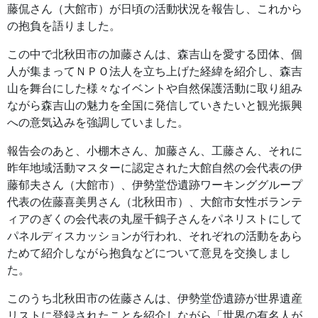
藤侃さん（大館市）が日頃の活動状況を報告し、これから
の抱負を語りました。
この中で北秋田市の加藤さんは、森吉山を愛する団体、個
人が集まってＮＰＯ法人を立ち上げた経緯を紹介し、森吉
山を舞台にした様々なイベントや自然保護活動に取り組み
ながら森吉山の魅力を全国に発信していきたいと観光振興
への意気込みを強調していました。
報告会のあと、小棚木さん、加藤さん、工藤さん、それに
昨年地域活動マスターに認定された大館自然の会代表の伊
藤郁夫さん（大館市）、伊勢堂岱遺跡ワーキンググループ
代表の佐藤喜美男さん（北秋田市）、大館市女性ボランテ
ィアのぎくの会代表の丸屋千鶴子さんをパネリストにして
パネルディスカッションが行われ、それぞれの活動をあら
ためて紹介しながら抱負などについて意見を交換しまし
た。
このうち北秋田市の佐藤さんは、伊勢堂岱遺跡が世界遺産
リストに登録されたことを紹介しながら「世界の有名人が