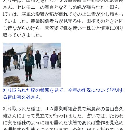
刈り手は、田植えを行ったＪＡ鷹巣町青年部長の米沢智剛
さん。セレモニーの舞台となるしめ縄が張られた「田ん
ぼ」は、寒風の影響か稲が倒れてその上に雪が少し積もっ
ていました。農業関係者らが見守る中、田植えのときと同
じ昔ながらのけら、菅笠姿で鎌を使い一株ごと慎重に刈り
取っていきました。
刈り取られた稲の状態を見て、今年の作況について説明す
る畠山喜久雄さん
刈り取られた稲は、ＪＡ鷹巣町組合員で篤農家の畠山喜久
雄さんによって見立てが行われました。占いでは、たわわ
に実る稲穂のように頭を垂れた状態であれば豊作を見込め
る理想的な状態とされています。今年は程よく折れている