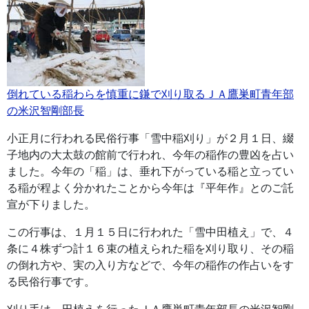
倒れている稲わらを慎重に鎌で刈り取るＪＡ鷹巣町青年部
の米沢智剛部長
小正月に行われる民俗行事「雪中稲刈り」が２月１日、綴
子地内の大太鼓の館前で行われ、今年の稲作の豊凶を占い
ました。今年の「稲」は、垂れ下がっている稲と立ってい
る稲が程よく分かれたことから今年は『平年作』とのご託
宣が下りました。
この行事は、１月１５日に行われた「雪中田植え」で、４
条に４株ずつ計１６束の植えられた稲を刈り取り、その稲
の倒れ方や、実の入り方などで、今年の稲作の作占いをす
る民俗行事です。