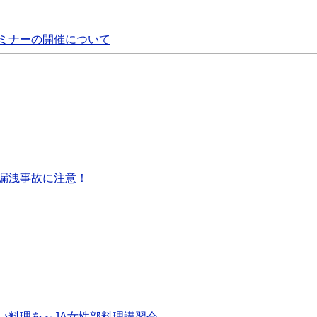
ミナーの開催について
漏洩事故に注意！
い料理を～JA女性部料理講習会