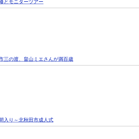
修とモニターツアー
市三の渡、畠山ミエさんが満百歳
間入り～北秋田市成人式