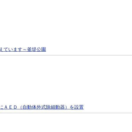
えています～釜堤公園
にＡＥＤ（自動体外式除細動器）を設置