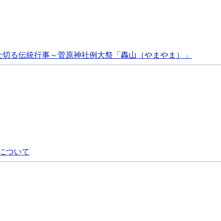
仕切る伝統行事～菅原神社例大祭「轟山（やまやま）」
について