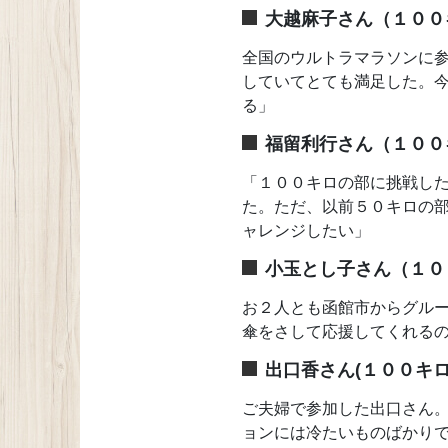
大越麻子さん（１００
全国のウルトラマラソンに
していてとても満足した。
る」
福留利行さん（１００
「１００キロの部に挑戦し
た。ただ、以前５０キロの
ャレンジしたい」
小玉とし子さん（１０
お２人とも函館市からグル
傘をさして応援してくれる
出口香さん(１００キ
ご夫婦で参加した出口さん
ョンには冷たいものばかり