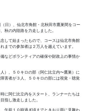
日（日）、仙北市角館・北秋田市鷹巣間をコー
加、秋の内陸路を力走しました。
記念して始まったもので、コースは仙北市角館
これまでの参加者は２万人を越えています。
準備などボランティアの確保や財政上の事情か
０人）、５０キロの部（阿仁比立内〜鷹巣）に
覚障害者が３人、５０キロの部には視覚・聴覚
１時に阿仁比立内をスタート、ランナーたちは
を目指し激走しました。
上、午前１０時過ぎ頃までときおり雨に見舞わ