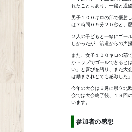
れたこともあり、一段と過
男子１００キロの部で優勝
は７時間０９分２０秒と、
２人の子どもと一緒にゴー
しかったが、沿道からの声
また、女子１００キロの部
かトップでゴールできると
い」と喜びを語り、また大
は励まされとても感激した
今年の大会は６月に県立北
会では大会終了後、１８回
います。
参加者の感想