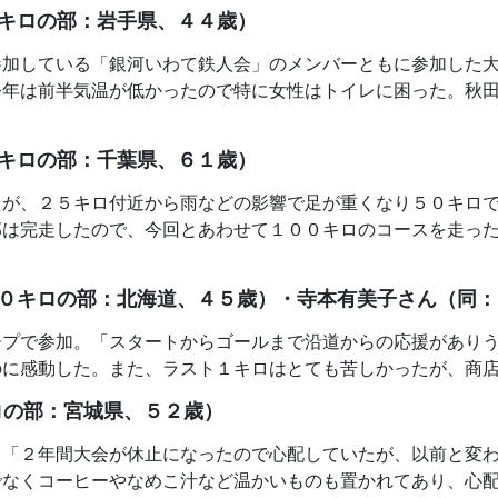
キロの部：岩手県、４４歳）
参加している「銀河いわて鉄人会」のメンバーともに参加した
今年は前半気温が低かったので特に女性はトイレに困った。秋
キロの部：千葉県、６１歳）
たが、２５キロ付近から雨などの影響で足が重くなり５０キロ
部は完走したので、今回とあわせて１００キロのコースを走っ
０キロの部：北海道、４５歳）・寺本有美子さん（同：
ープで参加。「スタートからゴールまで沿道からの応援があり
のに感動した。また、ラスト１キロはとても苦しかったが、商
ロの部：宮城県、５２歳）
。「２年間大会が休止になったので心配していたが、以前と変
でなくコーヒーやなめこ汁など温かいものも置かれてあり、心