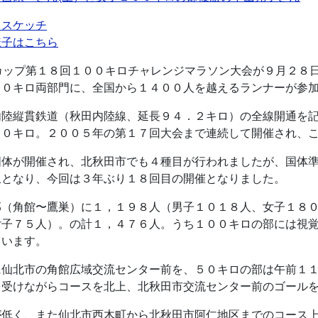
ラスケッチ
様子はこちら
カップ第１８回１００キロチャレンジマラソン大会が９月２８
５０キロ両部門に、全国から１４００人を越えるランナーが参
内陸縦貫鉄道（秋田内陸線、延長９４．２キロ）の全線開通を
００キロ。２００５年の第１７回大会まで連続して開催され、
国体が開催され、北秋田市でも４種目が行われましたが、国体
止となり、今回は３年ぶり１８回目の開催となりました。
部（角館〜鷹巣）に１，１９８人（男子１０１８人、女子１８
女子７５人）。の計１，４７６人。うち１００キロの部には視
ています。
に仙北市の角館広域交流センター前を、５０キロの部は午前１
を受けながらコースを北上、北秋田市交流センター前のゴール
が低く、また仙北市西木町から北秋田市阿仁地区までのコース