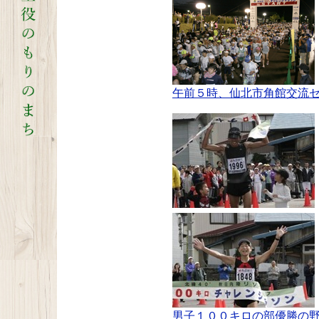
午前５時、仙北市角館交流
男子１００キロの部優勝の野