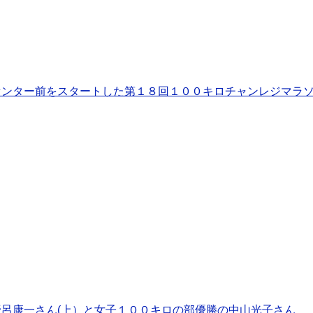
センター前をスタートした第１８回１００キロチャンレジマラ
呂康一さん(上）と女子１００キロの部優勝の中山光子さん