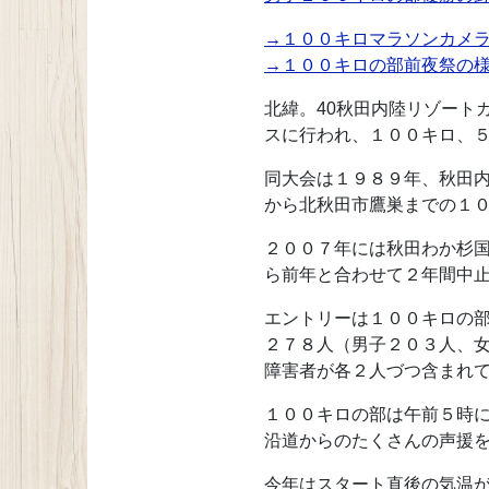
→１００キロマラソンカメ
→１００キロの部前夜祭の
北緯。40秋田内陸リゾート
スに行われ、１００キロ、
同大会は１９８９年、秋田
から北秋田市鷹巣までの１
２００７年には秋田わか杉
ら前年と合わせて２年間中
エントリーは１００キロの
２７８人（男子２０３人、
障害者が各２人づつ含まれ
１００キロの部は午前５時
沿道からのたくさんの声援
今年はスタート直後の気温