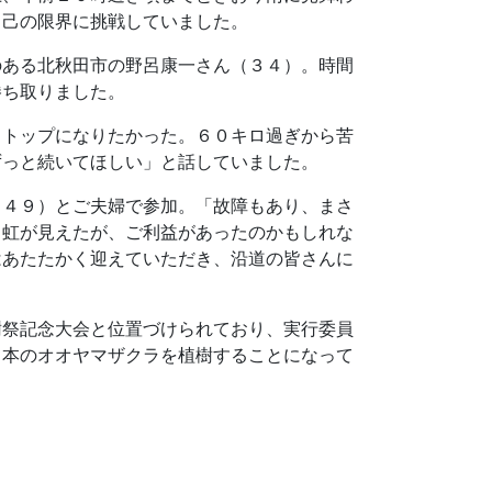
自己の限界に挑戦していました。
のある北秋田市の野呂康一さん（３４）。時間
勝ち取りました。
もトップになりたかった。６０キロ過ぎから苦
ずっと続いてほしい」と話していました。
（４９）とご夫婦で参加。「故障もあり、まさ
ら虹が見えたが、ご利益があったのかもしれな
はあたたかく迎えていただき、沿道の皆さんに
樹祭記念大会と位置づけられており、実行委員
８本のオオヤマザクラを植樹することになって