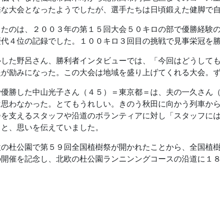
酷な大会となったようでしたが、選手たちは日頃鍛えた健脚で
したのは、２００３年の第１５回大会５０キロの部で優勝経験
歴代４位の記録でした。１００キロ３回目の挑戦で見事栄冠を
ルした野呂さん、勝利者インタビューでは、「今回はどうして
援が励みになった。この大会は地域を盛り上げてくれる大会。
で優勝した中山光子さん（４５）＝東京都＝は、夫の一久さん
は思わなかった。とてもうれしい。きのう秋田に向かう列車か
会を支えるスタッフや沿道のボランティアに対し「スタッフに
」と、思いを伝えていました。
欧の杜公園で第５９回全国植樹祭が開かれたことから、全国植
の開催を記念し、北欧の杜公園ランニンングコースの沿道に１