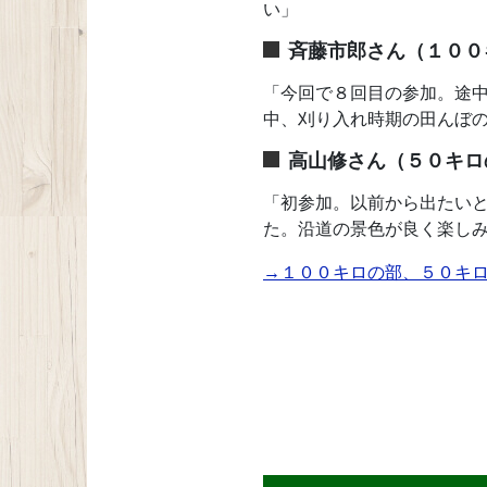
い」
斉藤市郎さん（１００
「今回で８回目の参加。途
中、刈り入れ時期の田んぼ
高山修さん（５０キロ
「初参加。以前から出たい
た。沿道の景色が良く楽し
→１００キロの部、５０キ