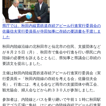
県庁では、秋田内縦貫鉄道存続アピール行進実行委員会の
佐藤信夫実行委員長が寺田知事に存続の要請書を手渡しま
した
秋田内陸線沿線の北秋田市と仙北市の住民、支援団体など
が８月２５日（月）、秋田市で集会や行進を行い県民に内
陸線の必要性を訴えるとともに、県知事と県議会に存続の
要請文を提出しました。
主催は秋田内陸縦貫鉄道存続アピール行進実行委員会（実
行委員長＝「秋田内陸線の存続を考える会」佐藤信夫会
長）。行進には、考える会など両市の支援団体や商工会、
観光協会、婦人会などから約３３０人が参加しました。
参加者は、内陸線とバスを乗り継いで午前１１時に秋田駅
前アゴラ広場に集結。はじめに内陸線存続アピール行進実