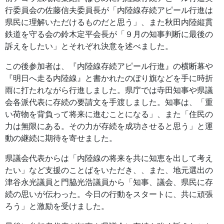
行委員会の佐藤信夫委員長が「内陸線存続アピール行進は
県民に理解いただけるものだと思う」、また秋田内陸縦貫
鉄道を守る会の鈴木定平会長が「９月の知事判断に最後の
訴えをしたい」とそれぞれ決意を述べました。
この後参加者は、『内陸線存続アピール行進』の横断幕や
『明日へ走る内陸線』と書かれたのぼり旗などを手に時折
雨に打たれながら行進しました。県庁では寺田知事や県議
会各派代表に存続の要請文を手渡しました。知事は、「重
い荷物を背負って将来に進むことになる」、また「住民の
力は無限にある。その力が存続を成功させると思う」と運
動の継続に期待を寄せました。
県議会代表からは「内陸線の将来を共に知恵を出して考え
たい」など支援のことばをいただき、、また、地元選出の
津谷永光議員と門脇光浩議員から「知事、議会、県民に存
続の思いが伝わった。今日の行動をスタートに、共に頑張
ろう」と激励を受けました。