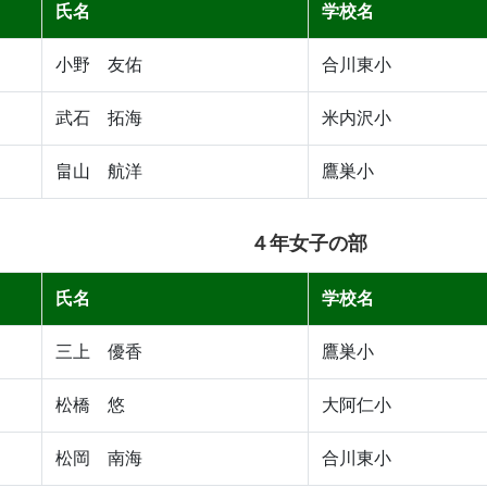
氏名
学校名
小野 友佑
合川東小
武石 拓海
米内沢小
畠山 航洋
鷹巣小
４年女子の部
氏名
学校名
三上 優香
鷹巣小
松橋 悠
大阿仁小
松岡 南海
合川東小