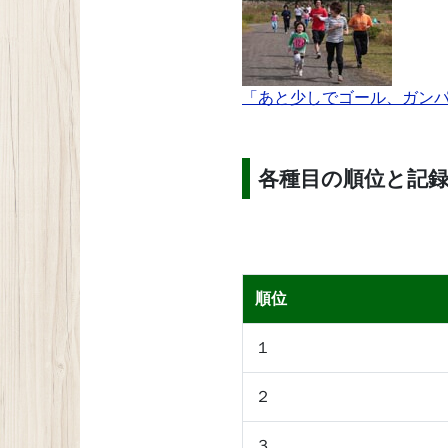
「あと少しでゴール、ガン
各種目の順位と記
順位
１
２
３