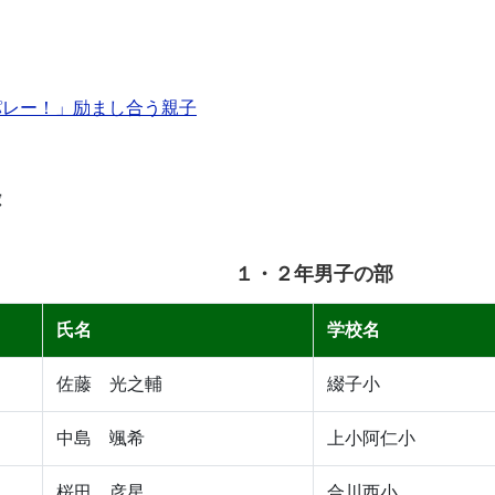
パレー！」励まし合う親子
録
１・２年男子の部
氏名
学校名
佐藤 光之輔
綴子小
中島 颯希
上小阿仁小
桜田 彦星
合川西小