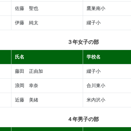
佐藤 聖也
鷹巣南小
伊藤 純太
綴子小
３年女子の部
氏名
学校名
藤田 正由加
綴子小
浪岡 幸奈
合川東小
近藤 美緒
米内沢小
４年男子の部