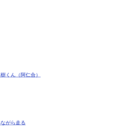
森樹くん（阿仁合）
いながら走る