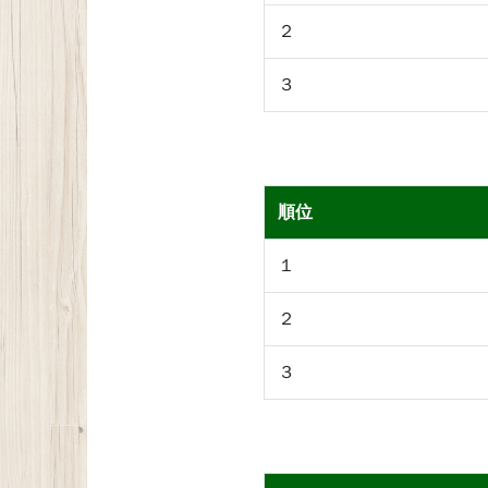
２
３
順位
１
２
３