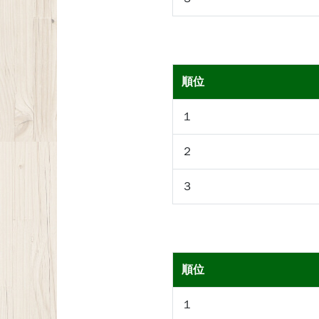
順位
１
２
３
順位
１