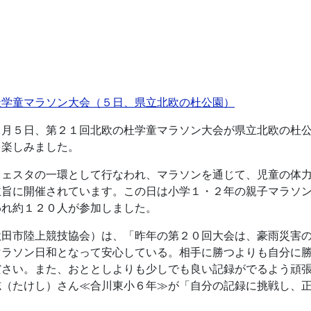
杜学童マラソン大会（５日、県立北欧の杜公園）
０月５日、第２１回北欧の杜学童マラソン大会が県立北欧の杜
を楽しみました。
フェスタの一環として行なわれ、マラソンを通じて、児童の体
主旨に開催されています。この日は小学１・２年の親子マラソ
われ約１２０人が参加しました。
秋田市陸上競技協会）は、「昨年の第２０回大会は、豪雨災害
マラソン日和となって安心している。相手に勝つよりも自分に
ださい。また、おととしよりも少しでも良い記録がでるよう頑
志（たけし）さん≪合川東小６年≫が「自分の記録に挑戦し、