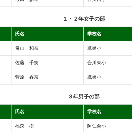
１・２年女子の部
氏名
学校名
畠山 和奈
鷹巣小
佐藤 千笑
合川東小
菅原 香奈
鷹巣小
３年男子の部
氏名
学校名
福森 樹
阿仁合小