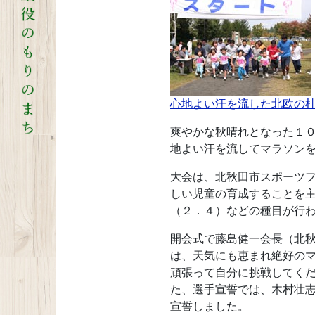
心地よい汗を流した北欧の
爽やかな秋晴れとなった１
地よい汗を流してマラソン
大会は、北秋田市スポーツ
しい児童の育成することを
（２．４）などの種目が行
開会式で藤島健一会長（北
は、天気にも恵まれ絶好の
頑張って自分に挑戦してく
た、選手宣誓では、木村壮
宣誓しました。