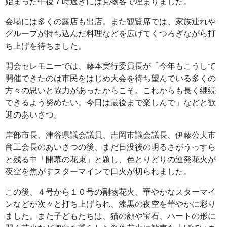
始まった午後７時過ぎには見物客で埋まりました。
会場には多くの露店も出店。また観覧席では、家族連れや
グループが持ち込んだ料理などを広げてくつろぎながら打
ち上げを待ちました。
開会セレモニーでは、藤本実行委員長が「今年もこうして
開催できたのは市民をはじめ大会を待ち望んでいる多くの
方々の思いと協力があったからこそ。これからも長く継続
できるよう努めたい。今日は最後まで楽しんで」などと歓
迎のあいさつ。
岸部市長、津谷県議会議員、吉岡市議会議長、伊藤公夫市
商工会長のあいさつの後、まだ日没後の明るさがうっすら
と残る中「開幕の花束」と題し、色とりどりの連発花火が
夜空を焦がすスターマインで口火が切られました。
この後、４号から１０号の割物花火、華やかなスターマイ
ンなどが次々と打ち上げられ、漆黒の夜空を華やかに彩り
ました。また子どもたちは、猫の顔や宝石、ハートの形に