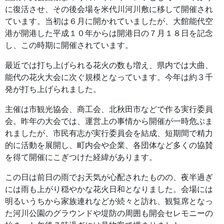
に復活させ、その後会場を米代川河川敷に移して開催され
ています。当初は６月に開かれていましたが、大館能代空
港が開港した平成１０年からは開港日の７月１８日を記念
し、この時期に開催されています。
最近では打ち上げられる花火の数も増え、県内では大曲、
能代の花火大会に次ぐ規模となっています。今年は約３千
発が打ち上げられました。
主催は市観光協会、商工会、北秋田市などで作る実行委員
会。昨年の大会では、運営上の事情から開催が一時危ぶま
れましたが、市民有志が実行委員会を結成、短期間で精力
的に活動を展開し、町内会や企業、各団体など多くの協賛
を得て開催にこぎつけた経緯があります。
この日は前日の雨でお天気が心配されたものの、夜半過ぎ
には雨も上がり穏やかな花火日和となりました。会場には
明るいうちから家族連れなどが続々と訪れ、観覧席となっ
た河川公園のグラウンドや堤防の周囲も開会セレモニーの