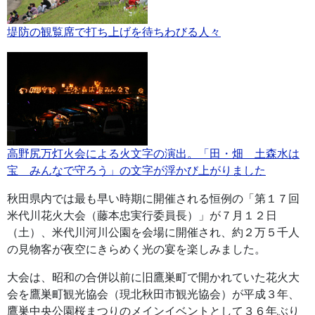
堤防の観覧席で打ち上げを待ちわびる人々
高野尻万灯火会による火文字の演出。「田・畑 土森水は
宝 みんなで守ろう」の文字が浮かび上がりました
秋田県内では最も早い時期に開催される恒例の「第１７回
米代川花火大会（藤本忠実行委員長）」が７月１２日
（土）、米代川河川公園を会場に開催され、約２万５千人
の見物客が夜空にきらめく光の宴を楽しみました。
大会は、昭和の合併以前に旧鷹巣町で開かれていた花火大
会を鷹巣町観光協会（現北秋田市観光協会）が平成３年、
鷹巣中央公園桜まつりのメインイベントとして３６年ぶり