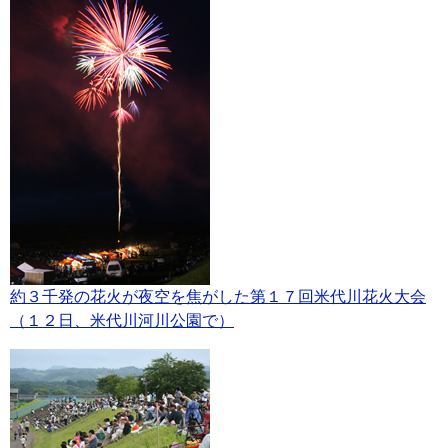
約３千発の花火が夜空を焦がした第１７回米代川花火大会
（１２日、米代川河川公園で）