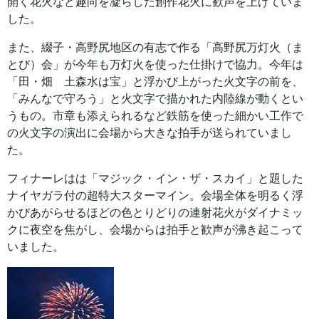
開く花火など趣向を凝らした創作花火に歓声を上げていま
した。
また、綴子・高野尻地区の有志で作る「高野尻万灯火（ま
とび）会」が今年も万灯火を使った仕掛けで協力。今年は
「田・畑 土森水は宝」と浮かび上がった火文字の前を、
「みんなで守ろう」と火文字で描かれた内陸線が動くとい
うもの。市章も添えられるなど鉄筋を使った細かい工作で
の火文字の演出に会場から大きな拍手が送られていまし
た。
フィナーレはは「マジック・イン・ザ・スカイ」と題した
ナイヤガラ付の超特大スターマイン。会場全体を明るく浮
かびあがらせるほどの色とりどりの連射花火がダイナミッ
クに夜空を焦がし、会場からは拍手と歓声が沸き起こって
いました。