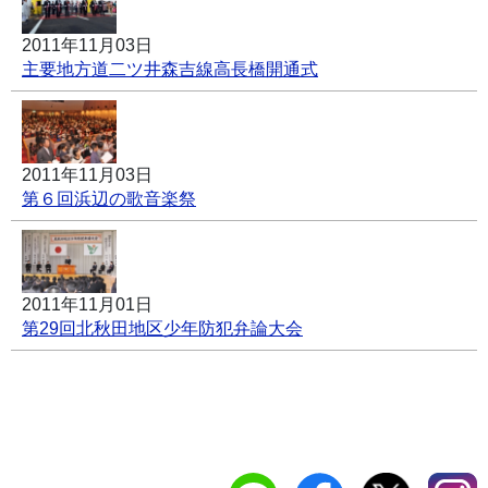
2011年11月03日
主要地方道二ツ井森吉線高長橋開通式
2011年11月03日
第６回浜辺の歌音楽祭
2011年11月01日
第29回北秋田地区少年防犯弁論大会