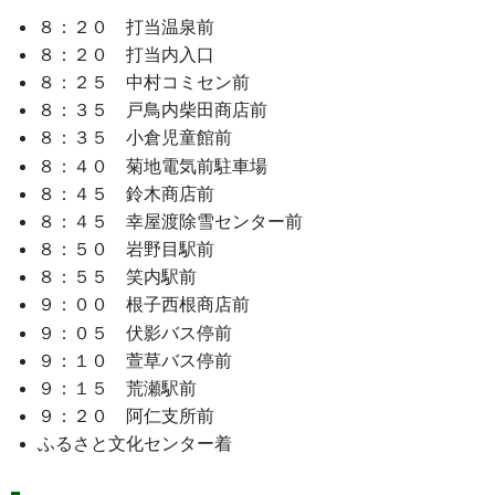
８：２０ 打当温泉前
８：２０ 打当内入口
８：２５ 中村コミセン前
８：３５ 戸鳥内柴田商店前
８：３５ 小倉児童館前
８：４０ 菊地電気前駐車場
８：４５ 鈴木商店前
８：４５ 幸屋渡除雪センター前
８：５０ 岩野目駅前
８：５５ 笑内駅前
９：００ 根子西根商店前
９：０５ 伏影バス停前
９：１０ 萱草バス停前
９：１５ 荒瀬駅前
９：２０ 阿仁支所前
ふるさと文化センター着