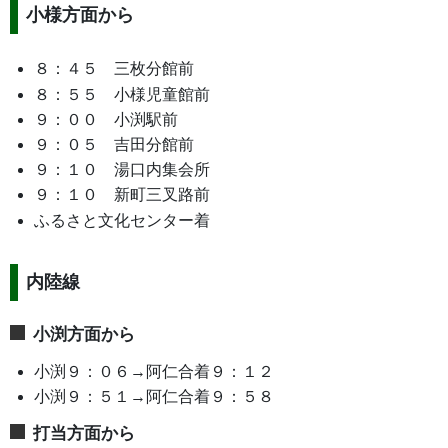
小様方面から
８：４５ 三枚分館前
８：５５ 小様児童館前
９：００ 小渕駅前
９：０５ 吉田分館前
９：１０ 湯口内集会所
９：１０ 新町三叉路前
ふるさと文化センター着
内陸線
小渕方面から
小渕９：０６→阿仁合着９：１２
小渕９：５１→阿仁合着９：５８
打当方面から