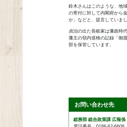
鈴木さんはこのような、地
の寄付に対して内閣府から
か」などと、提言していま
貞治の出た長岐家は藩政時
藩主の領内巡検の記録「御
部を保管しています。
お問い合わせ先
総務部 総合政策課 広報係
電話番号：0186-62-6608