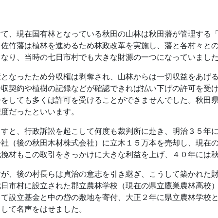
けて、現在国有林となっている秋田の山林は秋田藩が管理する
、佐竹藩は植林を進めるため林政改革を実施し、藩と各村々と
となり、当時の七日市村でも大きな財源の一つになっていまし
産となったため分収権は剥奪され、山林からは一切収益をあげ
分収契約や植樹の記録などが確認できれば払い下げの許可を受
訟をしても多くは許可を受けることができませんでした。秋田
程度だったといいます。
出すと、行政訴訟を起こして何度も裁判所に赴き、明治３５年
会社（後の秋田木材株式会社）に立木１５万本を売却し、現在
代挽材もこの取引をきっかけに大きな利益を上げ、４０年には
すが、後の村長らは貞治の意志を引き継ぎ、こうして築かれた
七日市村に設立された郡立農林学校（現在の県立鷹巣農林高校
って設立基金と中の岱の敷地を寄付、大正２年に県立農林学校
として名声をはせました。