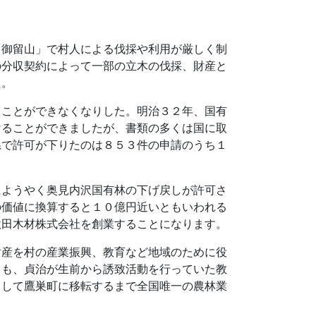
「御留山」で村人による伐採や利用が厳しく制
の分収契約によって一部の立木の伐採、財産と
た。
ることができなくなりした。明治３２年、国有
けることができましたが、書類の多くは国に取
県で許可が下りたのは８５３件の申請のうち１
にようやく奥見内沢国有林の下げ戻しが許可さ
の価値に換算すると１０億円近いともいわれる
秋田木材株式会社を創業することになります。
財産を村の産業振興、教育など地域のために役
）も、貞治が生前から誘致活動を行っていた教
として鷹巣町に移転するまで全国唯一の農林業