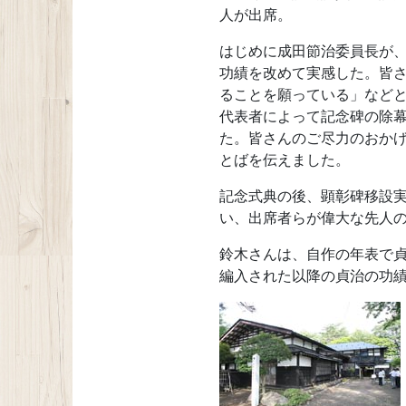
人が出席。
はじめに成田節治委員長が
功績を改めて実感した。皆
ることを願っている」など
代表者によって記念碑の除
た。皆さんのご尽力のおか
とばを伝えました。
記念式典の後、顕彰碑移設
い、出席者らが偉大な先人
鈴木さんは、自作の年表で
編入された以降の貞治の功