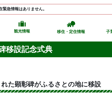
在緊急情報はありません。
観光情報
移住・定住情報
子
碑移設記念式典
まれた顕彰碑がふるさとの地に移設