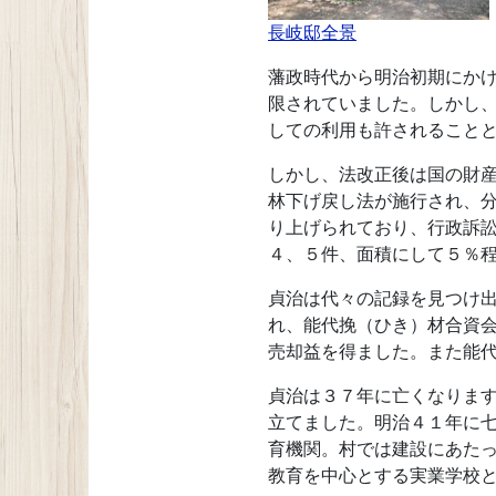
長岐邸全景
藩政時代から明治初期にか
限されていました。しかし
しての利用も許されること
しかし、法改正後は国の財
林下げ戻し法が施行され、
り上げられており、行政訴
４、５件、面積にして５％
貞治は代々の記録を見つけ
れ、能代挽（ひき）材合資
売却益を得ました。また能
貞治は３７年に亡くなりま
立てました。明治４１年に
育機関。村では建設にあた
教育を中心とする実業学校