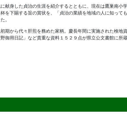
域に献身した貞治の生涯を紹介するとともに、現在は鷹巣南小
金杯を下賜する旨の賞状を、「貞治の業績を地域の人に知って
した。
代初期から代々肝煎を務めた家柄。慶長年間に実施された検地
渡野御用日記」など貴重な資料１５２９点が県立公文書館に所