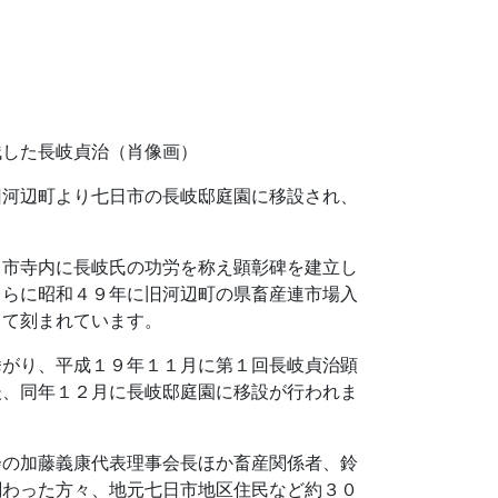
残した長岐貞治（肖像画）
旧河辺町より七日市の長岐邸庭園に移設され、
田市寺内に長岐氏の功労を称え顕彰碑を建立し
さらに昭和４９年に旧河辺町の県畜産連市場入
って刻まれています。
挙がり、平成１９年１１月に第１回長岐貞治顕
後、同年１２月に長岐邸庭園に移設が行われま
会の加藤義康代表理事会長ほか畜産関係者、鈴
関わった方々、地元七日市地区住民など約３０