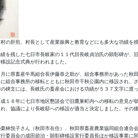
市村の肝煎、村長として産業振興と教育などにも多大な功績を
功績を残した七日市長岐家の１１代目長岐貞治氏の顕彰碑が、
碑移設記念式典が行われました。
４月に県畜産牛馬組合長伊藤恭之助が、組合事務所があった秋
年に組合事務所の移転とともに秋田市千秋公園内に移設され、
碑の碑文には、長岐氏の畜産会における功績が５３７文字に渡
平成１６年に七日市地区懇談会で旧鷹巣町内への移転の意見が
され、協議により長岐邸への移設が適当と決定しました。その
の栗林悦子さん（秋田市在住）、秋田県畜産農業協同組合連合
実行委員会の成田節治・顕彰碑移設実行委員長ほか移設事業に