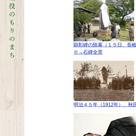
顕彰碑の除幕（１５日、長
※→石碑全景
明治４５年（1912年）、