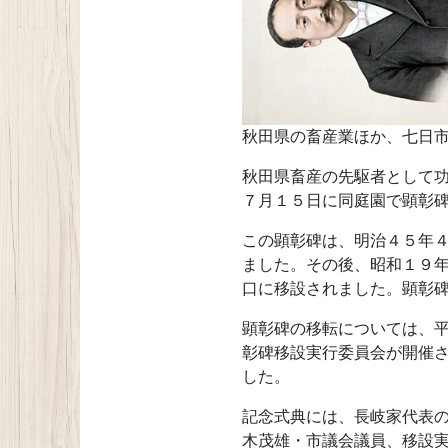
秋田県の畜産業ほか、七日
秋田県畜産の先駆者として
７月１５日に同庭園で顕彰
この顕彰碑は、明治４５年
ました。その後、昭和１９
口に移設されました。顕彰
顕彰碑の移転については、
彰碑移設実行委員会が開催
した。
記念式典には、長岐家代表
木茂雄・市議会議員、移設