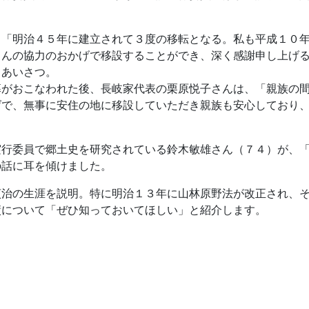
、「明治４５年に建立されて３度の移転となる。私も平成１０
さんの協力のおかげで移設することができ、深く感謝申し上げ
とあいさつ。
幕がおこなわれた後、長岐家代表の栗原悦子さんは、「親族の
げで、無事に安住の地に移設していただき親族も安心しており
実行委員で郷土史を研究されている鈴木敏雄さん（７４）が、
の話に耳を傾けました。
貞治の生涯を説明。特に明治１３年に山林原野法が改正され、
績について「ぜひ知っておいてほしい」と紹介します。