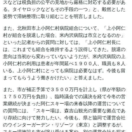
スなどは税負担の公平の見地から厳格に対応する必要があ
る。タイヤロックなどもその手段の一つ」と、毅然とした
姿勢で滞納整理に取り組むことを明言しました。
また、北秋田市上小阿仁村病院組合について、「上小阿仁
村が組合を脱退した場合、米内沢病院は市立となるのか」
といった記者からの質問に対しては、「上小阿仁村長に
は、これまでも組合を維持するよう説得してきた。脱退の
意向は当初から変わっていないようだが、米内沢病院の上
小阿仁村の利用は患者が年間延べ１９００人、職員も８人
いる。上小阿仁村にとっても病院は必要なはず。今後も留
まってもらうよう働きかけたい」と答えました。
また、市が補正予算で３５００万円を計上し（県が半額の
１７５０万円を負担）、臨時議会での議決を経て今冬の営
業継続が決まった阿仁スキー場の来春以降の運営について
の質問には、「スキー場は、森吉山観光の重要な拠点であ
り存続に向けて努力したい。今後も、県と協同で運営会社
のウインターガーデン・リゾーツ（東京）と調整するが、
スキー場施設を市が譲り受ける案や、別の運営会社を探す