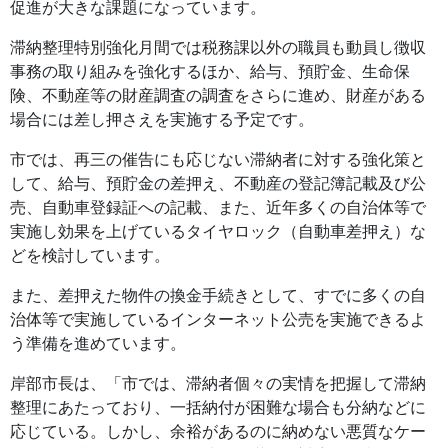
促進が大きな課題になっています。
滞納整理特別強化月間では税務課以外の職員も動員し徴収
事務の取り組みを強化するほか、給与、預貯金、生命保
険、不動産等の財産調査の調査をさらに進め、財産がある
場合には差し押さえを実施する予定です。
市では、再三の催告にも応じない滞納者に対する強化策と
して、給与、預貯金の差押え、不動産の登記簿記載及び公
売、自動車登録証への記載、また、近年多くの自治体等で
実施し効果を上げているタイヤロック（自動車差押え）な
どを検討しています。
また、差押えた物件の換金手続きとして、すでに多くの自
治体等で実施しているインターネット公売を実施できるよ
う準備を進めています。
岸部市長は、「市では、滞納者個々の実情を把握して滞納
整理にあたっており、一括納付が困難な場合も分納などに
応じている。しかし、余裕があるのに納めない悪質なケー