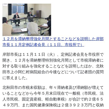
１２月を滞納整理強化月間とすることなどを説明した岸部
市長１１月定例記者会見（１１日、市役所で）
岸部市長は１１月１１日（火）、定例記者会見を市役所で
開き、１２月を滞納整理特別強化月間として市税滞納者に
対する取り組みを強化することなどを説明したほか、北秋
田市上小阿仁村病院組合の今後などについて記者団の質問
に答えました。
北秋田市の市税未収額は、年々滞納者及び滞納額が増えて
いることなどから今年５月末日現在で一般税（市民税、法
人市民税、固定資産税、軽自動車税）が合計で約２億６５
４９万円、また国民健康保険税は２億３９２３万円と収納