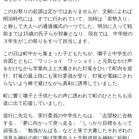
このお祭りの起源は定かではありませんが、文献によれば
明治時代には、すでに行われていて、当時は「若勢入り」
と称して大人への通過儀式の一つでした。明治に入って戦
前までは15歳の氏子らが対象となり、現在では、中学校の
３年生がこの祭りをすべて担当します。
この日は町中から集まった子どもたちが、囃子と中学生の
合図とともに「ワッショイ ワッショイ」と元気なかけ声
をかけながら学業向上と大書された灯篭をひいて町内を巡
行、灯篭の最上段にも実行委員が登り、灯篭が電線にさわ
らないよう棒で避けながら真剣に誘導していました。
町に響く囃子と子供たちの声に誘われて町のひとたちも沿
道に出て応援していました。
巡行に先立ち、実行委員の中学生たちは、「志望校に合格
する」「夢に向かって突っ走る」「しっかり目標をもって
頑張る」「勉強がんばる」などと筆で大書したそれぞれの
決意を神社の前に掲げ学業向上と念願成就を神妙に祈願し