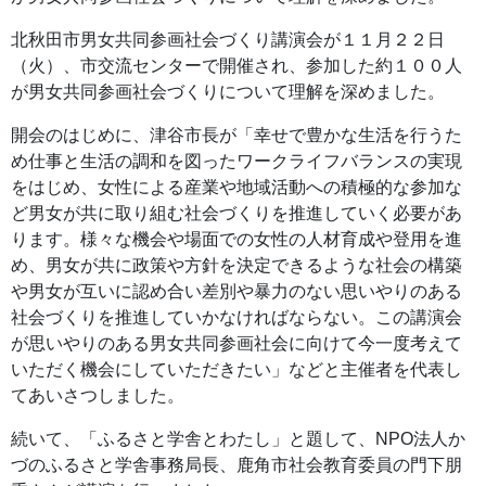
北秋田市男女共同参画社会づくり講演会が１１月２２日
（火）、市交流センターで開催され、参加した約１００人
が男女共同参画社会づくりについて理解を深めました。
開会のはじめに、津谷市長が「幸せで豊かな生活を行うた
め仕事と生活の調和を図ったワークライフバランスの実現
をはじめ、女性による産業や地域活動への積極的な参加な
ど男女が共に取り組む社会づくりを推進していく必要があ
ります。様々な機会や場面での女性の人材育成や登用を進
め、男女が共に政策や方針を決定できるような社会の構築
や男女が互いに認め合い差別や暴力のない思いやりのある
社会づくりを推進していかなければならない。この講演会
が思いやりのある男女共同参画社会に向けて今一度考えて
いただく機会にしていただきたい」などと主催者を代表し
てあいさつしました。
続いて、「ふるさと学舎とわたし」と題して、NPO法人か
づのふるさと学舎事務局長、鹿角市社会教育委員の門下朋