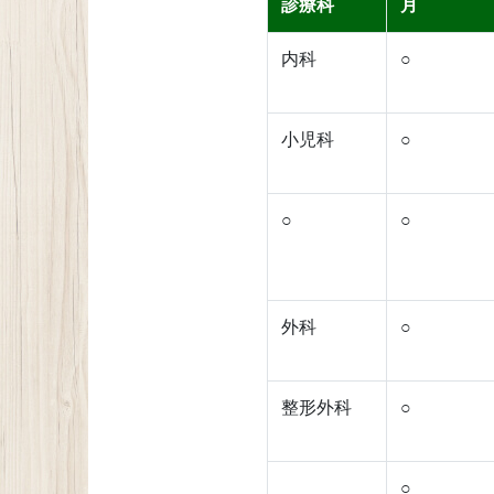
診療科
月
内科
○
小児科
○
○
○
外科
○
整形外科
○
○