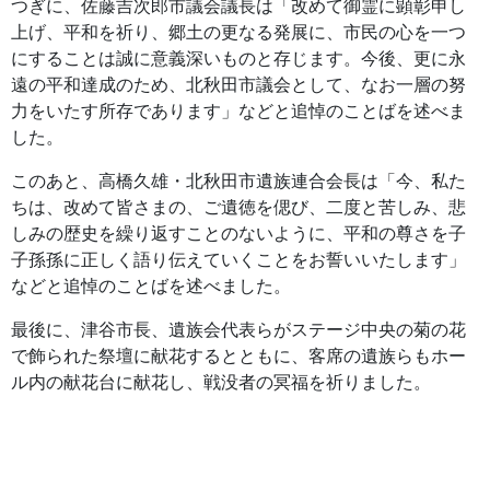
つぎに、佐藤吉次郎市議会議長は「改めて御霊に顕彰申し
上げ、平和を祈り、郷土の更なる発展に、市民の心を一つ
にすることは誠に意義深いものと存じます。今後、更に永
遠の平和達成のため、北秋田市議会として、なお一層の努
力をいたす所存であります」などと追悼のことばを述べま
した。
このあと、高橋久雄・北秋田市遺族連合会長は「今、私た
ちは、改めて皆さまの、ご遺徳を偲び、二度と苦しみ、悲
しみの歴史を繰り返すことのないように、平和の尊さを子
子孫孫に正しく語り伝えていくことをお誓いいたします」
などと追悼のことばを述べました。
最後に、津谷市長、遺族会代表らがステージ中央の菊の花
で飾られた祭壇に献花するとともに、客席の遺族らもホー
ル内の献花台に献花し、戦没者の冥福を祈りました。