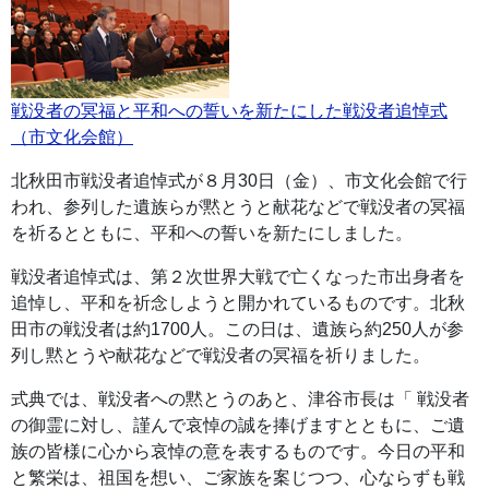
戦没者の冥福と平和への誓いを新たにした戦没者追悼式
（市文化会館）
北秋田市戦没者追悼式が８月30日（金）、市文化会館で行
われ、参列した遺族らが黙とうと献花などで戦没者の冥福
を祈るとともに、平和への誓いを新たにしました。
戦没者追悼式は、第２次世界大戦で亡くなった市出身者を
追悼し、平和を祈念しようと開かれているものです。北秋
田市の戦没者は約1700人。この日は、遺族ら約250人が参
列し黙とうや献花などで戦没者の冥福を祈りました。
式典では、戦没者への黙とうのあと、津谷市長は「 戦没者
の御霊に対し、謹んで哀悼の誠を捧げますとともに、ご遺
族の皆様に心から哀悼の意を表するものです。今日の平和
と繁栄は、祖国を想い、ご家族を案じつつ、心ならずも戦