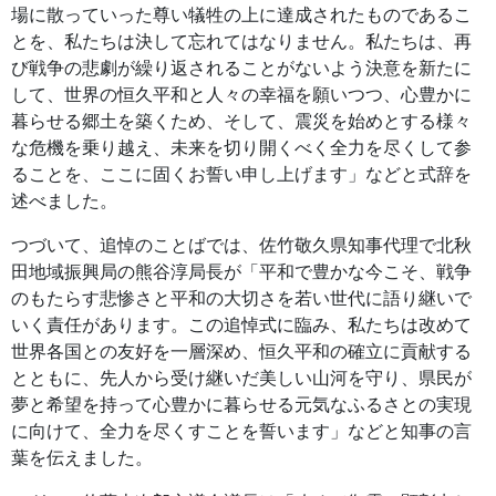
場に散っていった尊い犠牲の上に達成されたものであるこ
とを、私たちは決して忘れてはなりません。私たちは、再
び戦争の悲劇が繰り返されることがないよう決意を新たに
して、世界の恒久平和と人々の幸福を願いつつ、心豊かに
暮らせる郷土を築くため、そして、震災を始めとする様々
な危機を乗り越え、未来を切り開くべく全力を尽くして参
ることを、ここに固くお誓い申し上げます」などと式辞を
述べました。
つづいて、追悼のことばでは、佐竹敬久県知事代理で北秋
田地域振興局の熊谷淳局長が「平和で豊かな今こそ、戦争
のもたらす悲惨さと平和の大切さを若い世代に語り継いで
いく責任があります。この追悼式に臨み、私たちは改めて
世界各国との友好を一層深め、恒久平和の確立に貢献する
とともに、先人から受け継いだ美しい山河を守り、県民が
夢と希望を持って心豊かに暮らせる元気なふるさとの実現
に向けて、全力を尽くすことを誓います」などと知事の言
葉を伝えました。