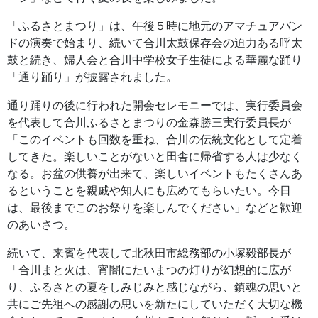
「ふるさとまつり」は、午後５時に地元のアマチュアバン
ドの演奏で始まり、続いて合川太鼓保存会の迫力ある呼太
鼓と続き、婦人会と合川中学校女子生徒による華麗な踊り
「通り踊り」が披露されました。
通り踊りの後に行われた開会セレモニーでは、実行委員会
を代表して合川ふるさとまつりの金森勝三実行委員長が
「このイベントも回数を重ね、合川の伝統文化として定着
してきた。楽しいことがないと田舎に帰省する人は少なく
なる。お盆の供養が出来て、楽しいイベントもたくさんあ
るということを親戚や知人にも広めてもらいたい。今日
は、最後までこのお祭りを楽しんでください」などと歓迎
のあいさつ。
続いて、来賓を代表して北秋田市総務部の小塚毅部長が
「合川まと火は、宵闇にたいまつの灯りが幻想的に広が
り、ふるさとの夏をしみじみと感じながら、鎮魂の思いと
共にご先祖への感謝の思いを新たにしていただく大切な機