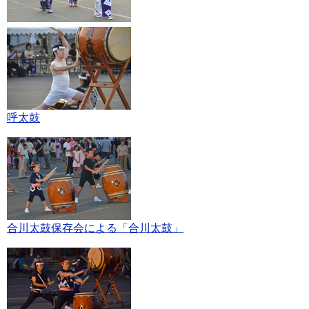
呼太鼓
合川太鼓保存会による「合川太鼓」