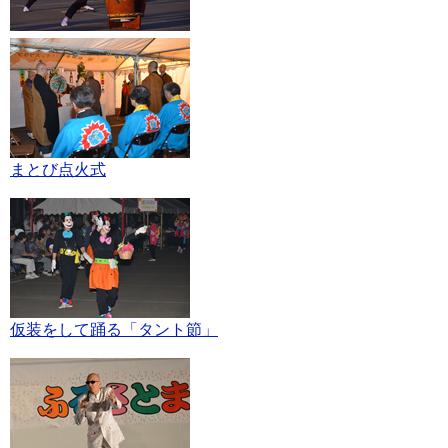
まとび点火式
仮装をして踊る「タント節」