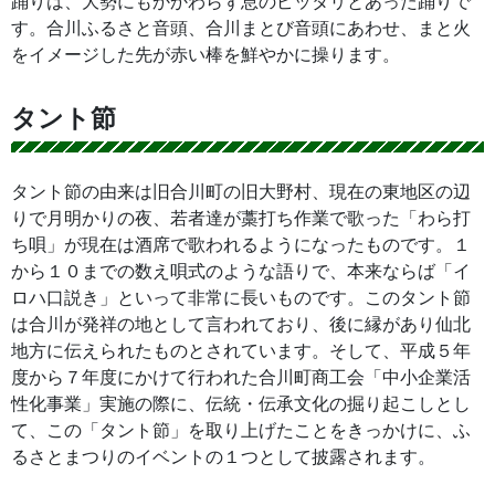
踊りは、大勢にもかかわらず息のピッタリとあった踊りで
す。合川ふるさと音頭、合川まとび音頭にあわせ、まと火
をイメージした先が赤い棒を鮮やかに操ります。
タント節
タント節の由来は旧合川町の旧大野村、現在の東地区の辺
りで月明かりの夜、若者達が藁打ち作業で歌った「わら打
ち唄」が現在は酒席で歌われるようになったものです。１
から１０までの数え唄式のような語りで、本来ならば「イ
ロハ口説き」といって非常に長いものです。このタント節
は合川が発祥の地として言われており、後に縁があり仙北
地方に伝えられたものとされています。そして、平成５年
度から７年度にかけて行われた合川町商工会「中小企業活
性化事業」実施の際に、伝統・伝承文化の掘り起こしとし
て、この「タント節」を取り上げたことをきっかけに、ふ
るさとまつりのイベントの１つとして披露されます。