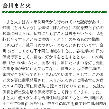
合川まと火
「まと火」は古く奈良時代から行われていた記録があり、
灯明（とうみょう）は煩悩（ぼんのう）の闇を照らす仏の
知恵に例えられ、仏前にともすことは香をたいたり、花を
献じたりするとともに功徳（くどく）のあるもので懺悔
（ざんげ）、滅罪（めつざい）となるとされています。合
川では、古くから下小阿仁地域を中心に、春彼岸の中日の
伝統行事として、墓地に灯かりをともすとともに、山の尾
根づたいや沢づたい、あるいは川原にたいまつを灯し先祖
の霊を我が家に迎えてもてなし、供養とともに豊年満作、
家内安全を祈ってきたと言われています。そして、このま
と火を更に継承発展させ、人々がふるさとに帰省するお盆
の１４日夜に阿仁川堤防に 延々と灯かりをともし、先祖の
供養と郷土愛を培う伝統行事として行っています。また、
まと火に使うダンポは合川住民総参加のもとに合川地区内
全世帯で1個ずつ作られ、中学生の協力を得て阿仁川堤防約