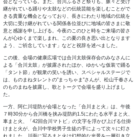
会となっている。また、合川ふるさと祭りも、脈々と受け
継がれている踊りや太鼓などの伝統芸能を楽しむことがで
きる貴重な機会となっており、長きにわたり地域の伝統を
大切に受け継がれている関係各位並びに地域の皆さまに敬
意と感謝を申し上げる。今夜のこのひと時をご来場の皆さ
んが心ゆくまで楽しまれ、この夏の良き思い出となります
よう、ご祈念しています」などと祝辞を述べました。
この後、会場の健康広場では合川太鼓保存会のみなさんに
よる「合川太鼓」が披露されたほか、ゆかいな仮装で踊る
「タント節」が観衆の笑いを誘い、スペシャルステージで
は、ものまねタレントの”まっちゃま”さんが、松山千春さん
のものまねを披露し、歌とトークで会場を盛り上げまし
た。
一方、阿仁川堤防が会場となった「合川まと火」は、午後
７時30分から合川橋を挟み堤防約1.5にわたる水平まと火、
車まと火、「42回合川マトビ」の文字を浮かび上げる仕掛
けまと火が、合川中学校男子生徒の手によって次々に灯さ
れました。川面に写るまと火は幻想的な光景を一層引き立