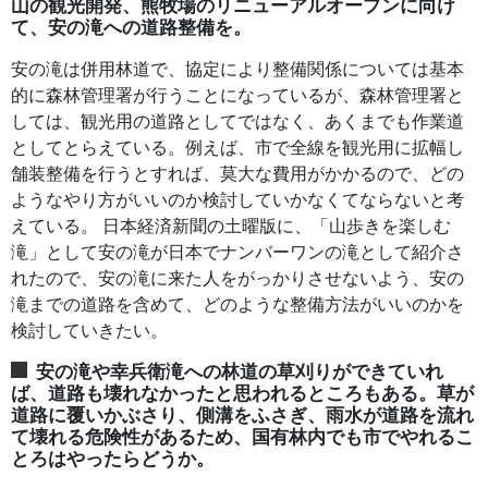
山の観光開発、熊牧場のリニューアルオープンに向け
て、安の滝への道路整備を。
安の滝は併用林道で、協定により整備関係については基本
的に森林管理署が行うことになっているが、森林管理署と
しては、観光用の道路としてではなく、あくまでも作業道
としてとらえている。例えば、市で全線を観光用に拡幅し
舗装整備を行うとすれば、莫大な費用がかかるので、どの
ようなやり方がいいのか検討していかなくてならないと考
えている。 日本経済新聞の土曜版に、「山歩きを楽しむ
滝」として安の滝が日本でナンバーワンの滝として紹介さ
れたので、安の滝に来た人をがっかりさせないよう、安の
滝までの道路を含めて、どのような整備方法がいいのかを
検討していきたい。
安の滝や幸兵衛滝への林道の草刈りができていれ
ば、道路も壊れなかったと思われるところもある。草が
道路に覆いかぶさり、側溝をふさぎ、雨水が道路を流れ
て壊れる危険性があるため、国有林内でも市でやれるこ
とろはやったらどうか。