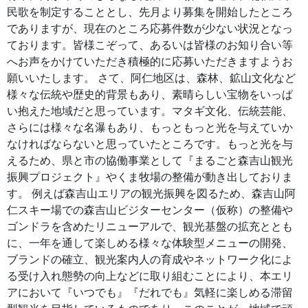
民歌を制定することとし、先月より募集を開始したところ
でありますが、現在のところ応募件数が少ない状況となっ
ております。皆様こぞって、あるいは皆様のお知り合い等
へお声をかけていただき積極的に応募いただきますようお
願いいたします。 さて、阿仁地区は、森林、鉱山文化など
様々な伝統や歴史的背景もあり、素晴らしい宝物をいっぱ
い抱えた地域だと思っています。マタギ文化、伝統芸能、
さらには様々な名瀑もあり、もっともっと光を与えていか
なければならないと思っていたところです。もっと光を与
えるため、県と市の協働事業として『まるごと森吉山観光
振興プロジェクト』やくま牧場の整備が動き出しておりま
す。 例えば森吉山エリアの観光振興を図るため、森吉山阿
仁スキー場での森吉山ビジターセンター（仮称）の整備や
ゴンドラを含めたリニューアルで、観光基盤の拡充ととも
に、一年を通して楽しめる様々な体験型メニューの開発、
ブランドの確立、観光案内人の育成やネットワーク化によ
る受け入れ態勢の向上などに取り組むことにより、本エリ
アにおいて『いつでも』『だれでも』気軽に楽しめる滞留