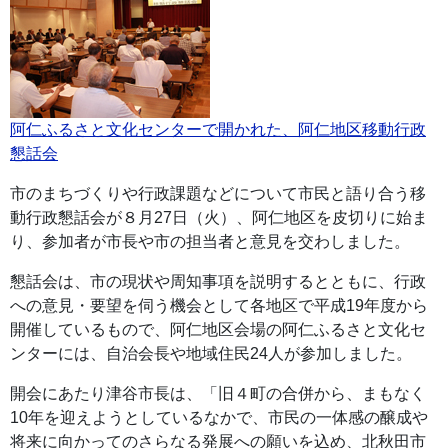
阿仁ふるさと文化センターで開かれた、阿仁地区移動行政
懇話会
市のまちづくりや行政課題などについて市民と語り合う移
動行政懇話会が８月27日（火）、阿仁地区を皮切りに始ま
り、参加者が市長や市の担当者と意見を交わしました。
懇話会は、市の現状や周知事項を説明するとともに、行政
への意見・要望を伺う機会として各地区で平成19年度から
開催しているもので、阿仁地区会場の阿仁ふるさと文化セ
ンターには、自治会長や地域住民24人が参加しました。
開会にあたり津谷市長は、「旧４町の合併から、まもなく
10年を迎えようとしているなかで、市民の一体感の醸成や
将来に向かってのさらなる発展への願いを込め、北秋田市