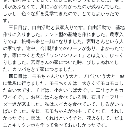
川があぶなくて、川にいかれなかったのが残ねんでした。
しかし、色々な所を見学できたので、とてもよかったで
す。
三日目は、自由活動と農家入りです。自由活動で、基地
作りに入りました。テント型の基地も作れました。農家入
りでは、松橋未来と一緒になりました。宮野さんという人
の家です。途中、合川駅までのワープがあり、よかったで
す。家につくと犬が「ワンワンワン！」とほえて、びっく
りしました。宮野さんの家についた時、びしょぬれでし
た。カッパをきて家につきました。
四日目は、モモちゃんという犬と、チビという犬と一緒
に散歩に行きました。モモちゃんは、大きくてモコモコし
た白い犬です。チビは、小さいしば犬です。二ひきともカ
ワイイです。お昼ごはんを食べている時、石川チーフリー
ダー達が来ました。私はスイカを食べていて、しるがいっ
ぱいでした。今日、モモちゃんがお手してくれて、うれし
かったです。夜は、くれはという子と、花火をして、だま
ことキリタンポを作って食べておいしかったです。