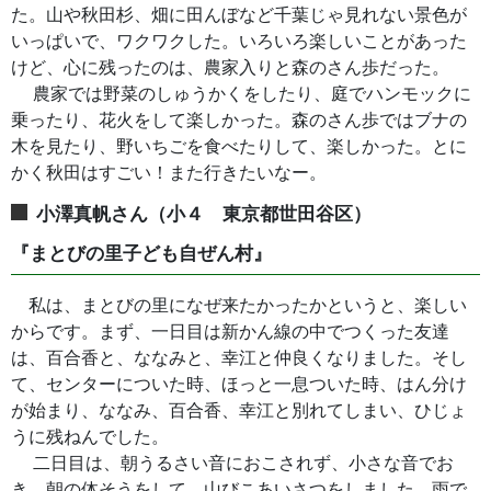
た。山や秋田杉、畑に田んぼなど千葉じゃ見れない景色が
いっぱいで、ワクワクした。いろいろ楽しいことがあった
けど、心に残ったのは、農家入りと森のさん歩だった。
農家では野菜のしゅうかくをしたり、庭でハンモックに
乗ったり、花火をして楽しかった。森のさん歩ではブナの
木を見たり、野いちごを食べたりして、楽しかった。とに
かく秋田はすごい！また行きたいなー。
小澤真帆さん（小４ 東京都世田谷区）
『まとびの里子ども自ぜん村』
私は、まとびの里になぜ来たかったかというと、楽しい
からです。まず、一日目は新かん線の中でつくった友達
は、百合香と、ななみと、幸江と仲良くなりました。そし
て、センターについた時、ほっと一息ついた時、はん分け
が始まり、ななみ、百合香、幸江と別れてしまい、ひじょ
うに残ねんでした。
二日目は、朝うるさい音におこされず、小さな音でお
き、朝の体そうをして、山びこあいさつをしました。雨で