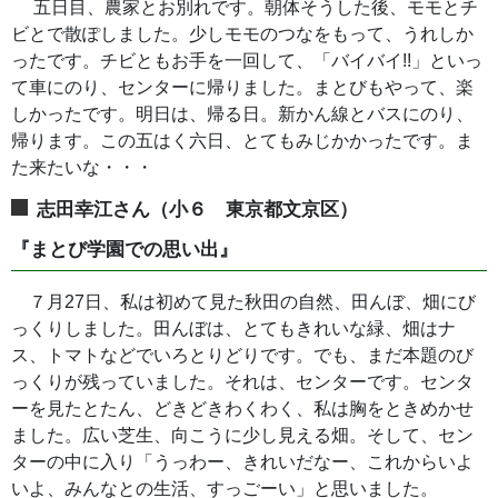
五日目、農家とお別れです。朝体そうした後、モモとチ
ビとで散ぽしました。少しモモのつなをもって、うれしか
ったです。チビともお手を一回して、「バイバイ!!」といっ
て車にのり、センターに帰りました。まとびもやって、楽
しかったです。明日は、帰る日。新かん線とバスにのり、
帰ります。この五はく六日、とてもみじかかったです。ま
た来たいな・・・
志田幸江さん（小６ 東京都文京区）
『まとび学園での思い出』
７月27日、私は初めて見た秋田の自然、田んぼ、畑にび
っくりしました。田んぼは、とてもきれいな緑、畑はナ
ス、トマトなどでいろとりどりです。でも、まだ本題のび
っくりが残っていました。それは、センターです。センタ
ーを見たとたん、どきどきわくわく、私は胸をときめかせ
ました。広い芝生、向こうに少し見える畑。そして、セン
ターの中に入り「うっわー、きれいだなー、これからいよ
いよ、みんなとの生活、すっごーい」と思いました。