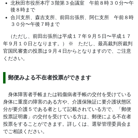
北秋田市役所本庁３階第３会議室 午前８時３０分〜午
後８時まで
合川支所、森吉支所、前田出張所、阿仁支所 午前８時
３０分〜午後７時まで
（ただし、前田出張所は平成１７年９月５日〜平成１７
年９月１０日となります。） ※ ただし、最高裁判所裁判
官国民審査の投票は９月４日からとなりますので、ご注意
ください。
郵便みよる不在者投票ができます
身体障害者手帳または戦傷病者手帳の交付を受けている
身体に重度の障害のある方や、介護保険証に要介護状態区
分が要介護５である者として記載されている方で、「郵便
投票証明書」の交付を受けている方は、郵便による不在者
投票をすることができます。詳しくは、選挙管理委員会ま
でご相談ください。