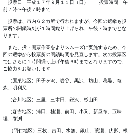
投票日 平成１７年９月１１日（日） 投票時間 午
前７時〜午後７時まで
投票は、市内６２カ所で行われますが、今回の選挙も投
票所の閉鎖時刻が１時間繰り上げられ、午後７時までとな
ります。
また、投・開票作業をよりスムーズに実施するため、今
回の選挙から投票所の閉鎖時間を見直します。次の投票区
ではさらに１時間繰り上げ午後６時までとなりますので、
ご協力をお願いします。
（鷹巣地区）田子ヶ沢、岩谷、黒沢、坊山、葛黒、竜
森、明利又
（合川地区）三里、三木田、鎌沢、杉山田
（森吉地区）浦田、桂瀬、前田、小又、新屋布、五味
堀、巻渕
（阿仁地区）三枚、吉田、水無、銀山、荒瀬、伏影、根