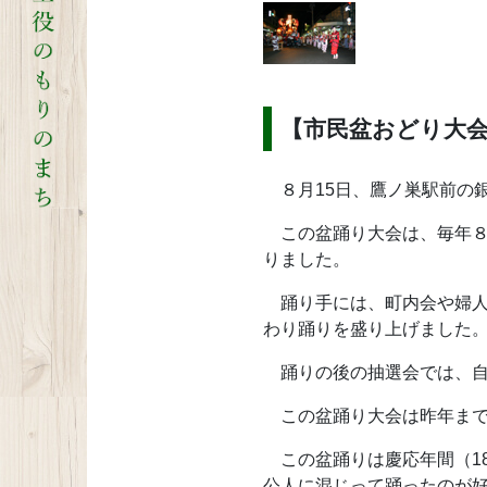
【市民盆おどり大
８月15日、鷹ノ巣駅前の
この盆踊り大会は、毎年８月
りました。
踊り手には、町内会や婦人
わり踊りを盛り上げました
踊りの後の抽選会では、自
この盆踊り大会は昨年まで
この盆踊りは慶応年間（18
公人に混じって踊ったのが