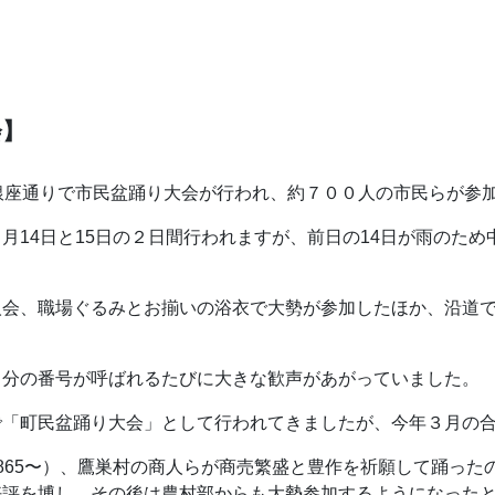
会】
銀座通りで市民盆踊り大会が行われ、約７００人の市民らが参
14日と15日の２日間行われますが、前日の14日が雨のため
会、職場ぐるみとお揃いの浴衣で大勢が参加したほか、沿道で
。
分の番号が呼ばれるたびに大きな歓声があがっていました。
「町民盆踊り大会」として行われてきましたが、今年３月の合
65〜）、鷹巣村の商人らが商売繁盛と豊作を祈願して踊った
好評を博し、その後は農村部からも大勢参加するようになっ