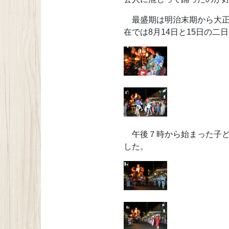
最盛期は明治末期から大正の
在では8月14日と15日の
午後７時から始まった子ど
した。