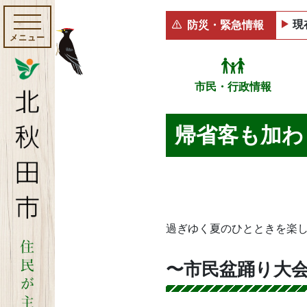
現
防災・緊急情報
メニュー
市民・行政情報
帰省客も加わ
過ぎゆく夏のひとときを楽
〜市民盆踊り大