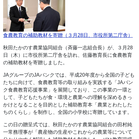
食農教育の補助教材を寄贈（３月28日、市役所第二庁舎）
秋田たかのす農業協同組合（斉藤一志組合長）が、３月28
日（木）に市役所第二庁舎を訪れ、佐藤教育長に食農教育
の補助教材を寄贈しました。
JAグループのJAバンクでは、平成20年度から全国の子ども
たちに向けて、食農教育等の取り組みを実践する「JAバン
ク食農教育応援事業」を展開しており、この事業の一環と
して、子どもたちが食・環境と農業への理解を深めるきっ
かけとなることを目的とした補助教育本「農業とわたした
ちのくらし」を制作し、全国の小学校に寄贈しています。
この日の贈呈式では、秋田たかのす農業協同組合の田村純
一常務理事が「農産物の生産やこれからの農業等について