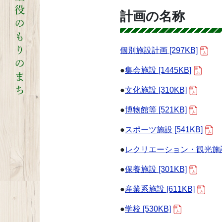
計画の名称
個別施設計画 [297KB]
●
集会施設 [1445KB]
●
文化施設 [310KB]
●
博物館等 [521KB]
●
スポーツ施設 [541KB]
●
レクリエーション・観光施設 [
●
保養施設 [301KB]
●
産業系施設 [611KB]
●
学校 [530KB]