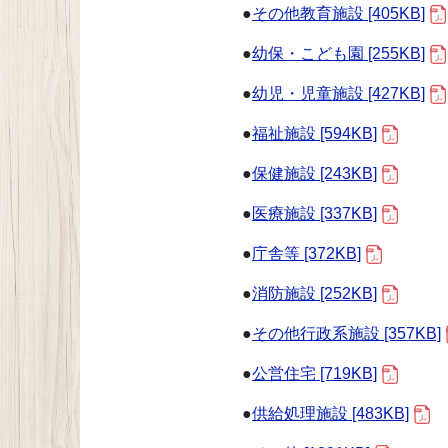
●
その他教育施設 [405KB]
●
幼保・こども園 [255KB]
●
幼児・児童施設 [427KB]
●
福祉施設 [594KB]
●
保健施設 [243KB]
●
医療施設 [337KB]
●
庁舎等 [372KB]
●
消防施設 [252KB]
●
その他行政系施設 [357KB]
●
公営住宅 [719KB]
●
供給処理施設 [483KB]