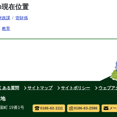
の現在位置
財政課
管財係
教育
よくある質問
サイトマップ
サイトポリシー
ウェブア
在地
園町 19番1号
0186-62-1111
0186-63-2586
メー