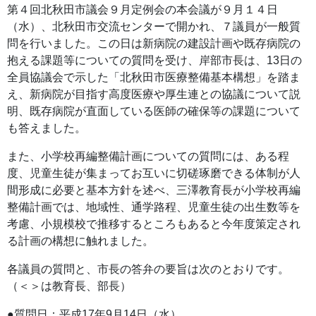
第４回北秋田市議会９月定例会の本会議が９月１４日
（水）、北秋田市交流センターで開かれ、７議員が一般質
問を行いました。この日は新病院の建設計画や既存病院の
抱える課題等についての質問を受け、岸部市長は、13日の
全員協議会で示した「北秋田市医療整備基本構想」を踏ま
え、新病院が目指す高度医療や厚生連との協議について説
明、既存病院が直面している医師の確保等の課題について
も答えました。
また、小学校再編整備計画についての質問には、ある程
度、児童生徒が集まってお互いに切磋琢磨できる体制が人
間形成に必要と基本方針を述べ、三澤教育長が小学校再編
整備計画では、地域性、通学路程、児童生徒の出生数等を
考慮、小規模校で推移するところもあると今年度策定され
る計画の構想に触れました。
各議員の質問と、市長の答弁の要旨は次のとおりです。
（＜＞は教育長、部長）
●質問日：平成17年9月14日（水）