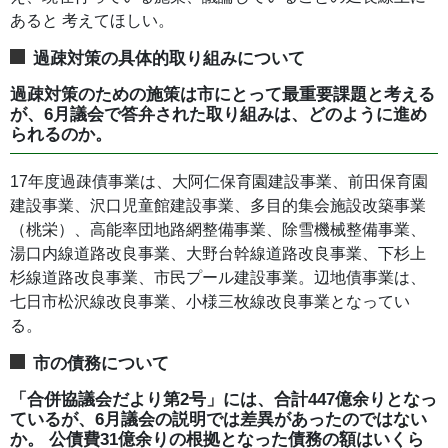
あると 考えてほしい。
過疎対策の具体的取り組みについて
過疎対策のための施策は市にとって最重要課題と考える
が、6月議会で答弁された取り組みは、どのように進め
られるのか。
17年度過疎債事業は、大阿仁保育園建設事業、前田保育園
建設事業、沢口児童館建設事業、多目的集会施設改築事業
（桃栄）、高能率団地路網整備事業、除雪機械整備事業、
湯口内線道路改良事業、大野台幹線道路改良事業、下杉上
杉線道路改良事業、市民プール建設事業。辺地債事業は、
七日市松沢線改良事業、小様三枚線改良事業となってい
る。
市の債務について
「合併協議会だより第2号」には、合計447億余りとなっ
ているが、6月議会の説明では差異があったのではない
か。 公債費31億余りの根拠となった債務の額はいくら