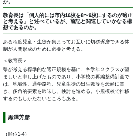
か。
教育長は「個人的には市内16校を8〜9校にするのが適正
と考える」と述べているが、前記と関連していかなる構
想であるのか。
ある程度児童・生徒が集まってお互いに切磋琢磨できる体
制が人間形成のために必要と考える。
＜教育長＞
県が考える標準的な適正規模を基に、各学年２クラスが望
ましいと申し上げたものであり、小学校の再編整備計画で
は、地域性、通学路程、児童生徒の出生数等を念頭に置
き、多角的要素を吟味し、検討を進める。小規模校で推移
するのもしかたないところもある。
黒澤芳彦
（順位1-4）