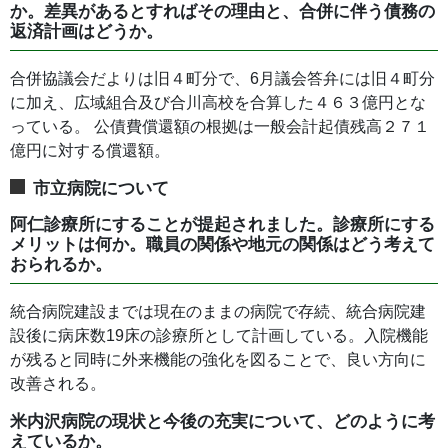
か。差異があるとすればその理由と、合併に伴う債務の
返済計画はどうか。
合併協議会だよりは旧４町分で、6月議会答弁には旧４町分
に加え、広域組合及び合川高校を合算した４６３億円とな
っている。 公債費償還額の根拠は一般会計起債残高２７１
億円に対する償還額。
市立病院について
阿仁診療所にすることが提起されました。診療所にする
メリットは何か。職員の関係や地元の関係はどう考えて
おられるか。
統合病院建設までは現在のままの病院で存続、統合病院建
設後に病床数19床の診療所として計画している。入院機能
が残ると同時に外来機能の強化を図ることで、良い方向に
改善される。
米内沢病院の現状と今後の充実について、どのように考
えているか。