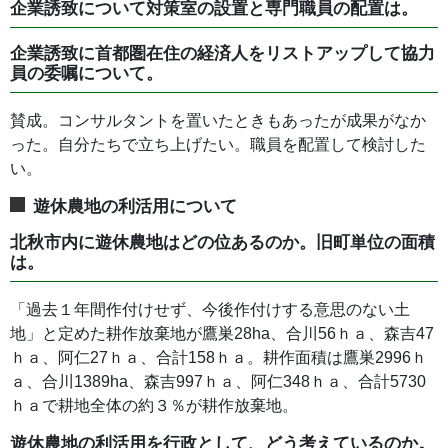
企業誘致について対策室の設置と専門職員の配置は。
企業誘致に首都圏在住の経済人をリストアップして協力
員の委嘱について。
賛成。コンサルタントを置いたときもあったが成果がなか
った。自分たちで立ち上げたい。職員を配置して検討した
い。
遊休農地の利活用について
北秋市内に遊休農地はどの位あるのか。旧町単位の面積
は。
「過去１年間作付けせず、今後作付けする意思のない土
地」と定めた耕作放棄地が鷹巣28ha、合川56ｈａ、森吉47
ｈａ、阿仁27ｈａ、合計158ｈａ。耕作面積は鷹巣2996ｈ
ａ、合川1389ha、森吉997ｈａ、阿仁348ｈａ、合計5730
ｈａで耕地全体の約３％が耕作放棄地。
遊休農地の利活用を行政として、どう考えているのか。