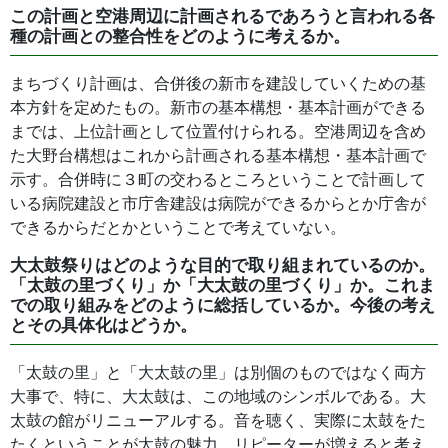
この計画と空港周辺に計画されるであろうと言われる各
種の計画との整合性をどのように考えるか。
まちづくり計画は、合併後の新市を建設していくための基
本方針を定めたもの。新市の基本構想・基本計画ができる
までは、上位計画として位置付けられる。空港周辺を含め
た大野台構想はこれから計画される基本構想・基本計画で
示す。合併時に３町の交わるところということで計画して
いる病院建設と市庁舎建設は病院ができるからとか庁舎が
できるからだとかということで考えていない。
大太鼓祭りはどのような目的で取り組まれているのか。
「太鼓の里づくり」か「大太鼓の里づくり」か。これま
での取り組みをどのように総括しているか。今後の考え
とその具体化はどうか。
「太鼓の里」と「大太鼓の里」は別個のものではなく両方
大事で、特に、大太鼓は、この地域のシンボルである。大
太鼓の館がリニューアルする。音を聴く、実際に太鼓をた
たくということが太鼓の魅力。リピーターが増えると考え