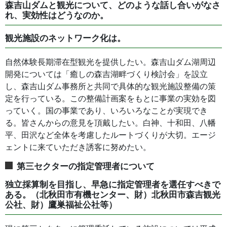
森吉山ダムと観光について、どのような話し合いがなさ
れ、実効性はどうなのか。
観光施設のネットワーク化は。
自然体験長期滞在型観光を提供したい。森吉山ダム湖周辺
開発については「癒しの森吉湖畔づくり検討会」を設立
し、森吉山ダム事務所と共同で具体的な観光施設整備の策
定を行っている。この整備計画案をもとに事業の実効を図
っていく。国の事業であり、いろいろなことが実現でき
る。皆さんからの意見を頂戴したい。白神、十和田、八幡
平、田沢など全体を考慮したルートづくりが大切。エージ
ェントに来ていただき誘客に努めたい。
第三セクターの指定管理者について
独立採算制を目指し、早急に指定管理者を選任すべきで
ある。（北秋田市有機センター、財）北秋田市森吉観光
公社、財）鷹巣福祉公社等）