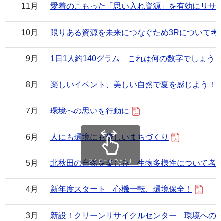
11月
愛着のこもった「思い入れ資源」を有効にリサ
10月
限りある資源を未来につなぐため3Rについて考
9月
1日1人約140グラム これは何の数字でしょう
8月
楽しいイベント、美しい自然で夏を感じよう！
7月
環境への思いを行動に
6月
人にも環境にも優しいまちづくり
スクロールできます
5月
北秋田の自然を楽しみ 生物多様性について考
4月
新年度スタート 心機一転、環境保全！
3月
新設！クリーンリサイクルセンター 環境への