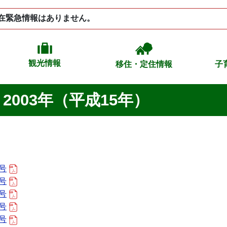
在緊急情報はありません。
観光情報
移住・定住情報
子
2003年（平成15年）
日号
日号
日号
日号
日号