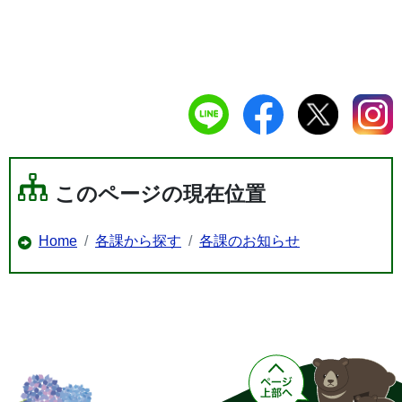
このページの現在位置
Home
各課から探す
各課のお知らせ