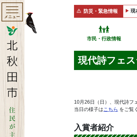
現
防災・緊急情報
メニュー
市民・行政情報
現代詩フェス
10月26日（日）、現代詩
当日の様子は
こちら
をご覧
入賞者紹介