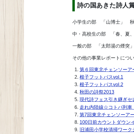
詩の国あきた詩人
小学生の部 「山博士」 
中・高校生の部 「春、夏
一般の部 「太郎湯の煙突
その他の事業レポートにつ
第６回東北チェンソーア
根子フットパスvol.1
根子フットパスvol.2
秋田の詩祭2013
現代詩フェス引き継ぎセ
走れ内陸線☆コトバ列車
第7回東北チェンソーア
100日前カウントダウン
旧浦田小学校清掃ワーク