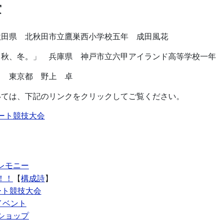
賞
秋田県 北秋田市立鷹巣西小学校五年 成田風花
、秋、冬。」 兵庫県 神戸市立六甲アイランド高等学校一年
」 東京都 野上 卓
いては、下記のリンクをクリックしてご覧ください。
ート競技大会
レモニー
！！
【
構成詩
】
ート競技大会
イベント
ショップ