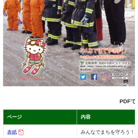
PDF
ページ
内容
表紙
みんなでまちを守ろう！