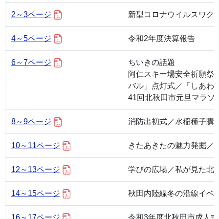
2～3ページ
新型コロナウイルスワク
4～5ページ
令和2年度決算報告
6～7ページ
ちいきの話題
阿仁スキー場安全祈願祭
バル」点灯式／「しあわ
41回北秋田市元旦マラソ
8～9ページ
消防出初式／水稲種子購
10～11ページ
きたあきたの魅力発掘／
12～13ページ
学びの広場／私が見た北
14～15ページ
秋田内陸線冬の沿線イベ
16～17ページ
令和3年度北秋田市成人式