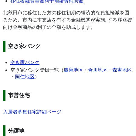
移住者融資資金利子補給費補助金
北秋田市に移住した方の移住初期の経済的な負担軽減を図
るため、​市内に本支店を有する金融機関が実施. する
移住者
向け金融商品の利子の全額を助成します。
空き家バンク
空き家バンク
空き家バンク登録一覧（
鷹巣地区
・
合川地区
・
森吉地区
・
阿仁地区
）
市営住宅
入居者募集住宅詳細ページ
分譲地