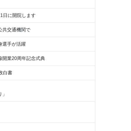
月1日に開院します
公共交通機関で
身選手が活躍
線開業20周年記念式典
政白書
り」