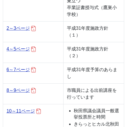
巣立つ
卒業証書授与式（鷹巣小
学校）
2～3ページ
平成31年度施政方針
（１）
4～5ページ
平成31年度施政方針
（２）
6～7ページ
平成31年度予算のあらま
し
8～9ページ
市職員による出前講座を
行っています
秋田県議会議員一般選
10～11ページ
挙投票所と時間
きらっとヒカル北秋田