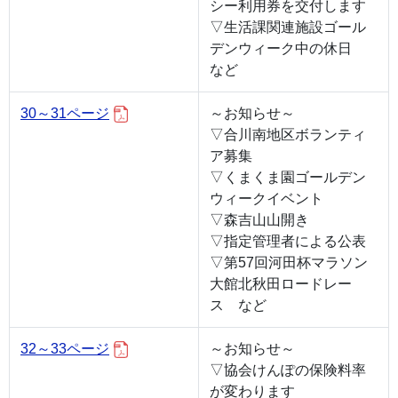
シー利用券を交付します
▽生活課関連施設ゴール
デンウィーク中の休日
など
30～31ページ
～お知らせ～
▽合川南地区ボランティ
ア募集
▽くまくま園ゴールデン
ウィークイベント
▽森吉山山開き
▽指定管理者による公表
▽第57回河田杯マラソン
大館北秋田ロードレー
ス など
32～33ページ
～お知らせ～
▽協会けんぽの保険料率
が変わります