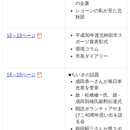
の企業
ショーンの私が見た北
秋田
平成30年度北秋田市ス
12～13ページ
ポーツ賞表彰式
環境コラム
市長ダイアリー
14～15ページ
■ちいきの話題
成田恭一さんが旭日単
光章を受章
故・松橋修一氏、故・
成田則雄氏叙勲伝達式
朗読ボランティアやま
びこ40周年思い出を語
る会
和田昭三さんが県スポ