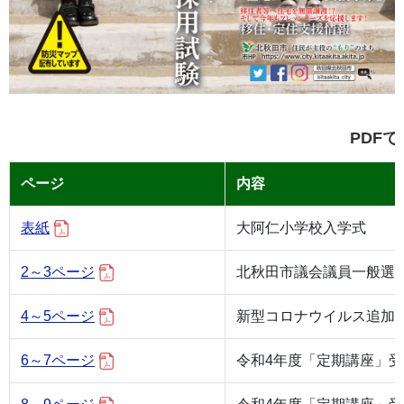
PDF
ページ
内容
表紙
大阿仁小学校入学式
2～3ページ
北秋田市議会議員一般選
4～5ページ
新型コロナウイルス追加
6～7ページ
令和4年度「定期講座」