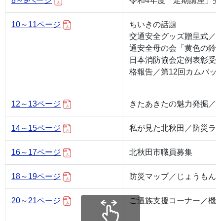
8～9ページ
令和4年度「定期講座」
10～11ページ
ちいきの話題
交通安全グッズ贈呈式／
通安全母の会「黄色の鈴
日本消防協会定例表彰受
格報告／第12回カムバッ
12～13ページ
きたあきたの魅力発掘／
14～15ページ
私が見た北秋田／防災ラ
16～17ページ
北秋田市職員募集
18～19ページ
防災マップ／じょうもん
20～21ページ
ご遺族支援コーナー／機