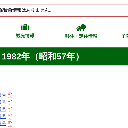
在緊急情報はありません。
観光情報
移住・定住情報
子
1982年（昭和57年）
日号
日号
日号
日号
日号