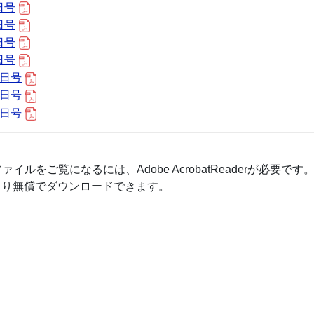
日号
日号
日号
日号
0日号
2日号
0日号
ファイルをご覧になるには、Adobe AcrobatReaderが必要です
より無償でダウンロードできます。