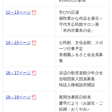
約180人が参加
12～13ページ
学びの広場
個性豊かな作品を展示～
守代市公民館サロン展
「米内沢書友の会」
14～15ページ
公民館、文化会館、スポ
ーツ行事予定
首都圏ふるさと会会員募
集
16～17ページ
浜辺の歌音楽館少年少女
合唱団新入団員募集
特設人権相談所開設
18～19ページ
夜間当番医日程表
慶弔だより（お誕生・ご
結婚・おくやみ）